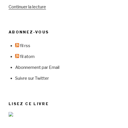
de
Continuer la lecture
« Votre
site
vous
ABONNEZ-VOUS
représente-
t-
fil rss
il
? »
fil atom
Abonnement par Email
Suivre sur Twitter
LISEZ CE LIVRE