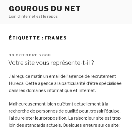
Aller
GOUROUS DU NET
au
Loin d’Internet est le repos
contenu
principal
ÉTIQUETTE :
FRAMES
PUBLIÉ
30 OCTOBRE 2008
LE
Votre site vous représente-t-il ?
J’ai reçu ce matin un email de l’agence de recrutement
Hureca. Cette agence a la particularité d’étre spécialisée
dans les domaines informatique et Internet.
Malheureusement, bien qu’étant actuellement à la
recherche de personnes de qualité pour grossir l’équipe,
j’ai du rejeter leur proposition. La raison: leur site est trop
loin des standards actuels. Quelques erreurs sur ce site: