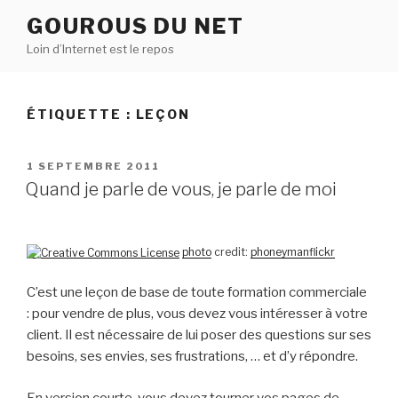
Aller
GOUROUS DU NET
au
Loin d’Internet est le repos
contenu
principal
ÉTIQUETTE :
LEÇON
PUBLIÉ
1 SEPTEMBRE 2011
LE
Quand je parle de vous, je parle de moi
photo
credit:
phoneymanflickr
C’est une leçon de base de toute formation commerciale
: pour vendre de plus, vous devez vous intéresser à votre
client. Il est nécessaire de lui poser des questions sur ses
besoins, ses envies, ses frustrations, … et d’y répondre.
En version courte, vous devez tourner vos pages de