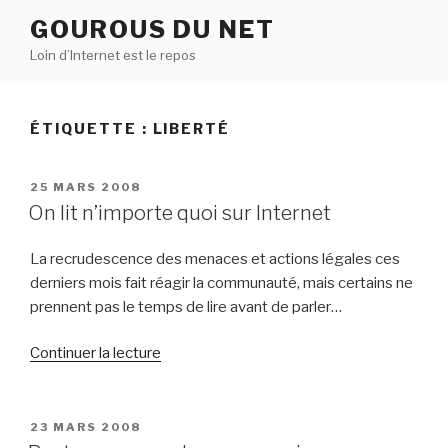
Aller
GOUROUS DU NET
au
Loin d’Internet est le repos
contenu
principal
ÉTIQUETTE :
LIBERTÉ
PUBLIÉ
25 MARS 2008
LE
On lit n’importe quoi sur Internet
La recrudescence des menaces et actions légales ces
derniers mois fait réagir la communauté, mais certains ne
prennent pas le temps de lire avant de parler…
de
Continuer la lecture
« On
lit
n’importe
PUBLIÉ
23 MARS 2008
LE