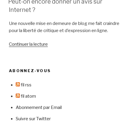
quoi
Peut-on encore donner un avis sur
sur
Internet ?
Internet »
Une nouvelle mise en demeure de blog me fait craindre
pour la liberté de critique et d’expression en ligne.
de
Continuer la lecture
« Peut-
on
encore
ABONNEZ-VOUS
donner
un
fil rss
avis
sur
fil atom
Internet
Abonnement par Email
? »
Suivre sur Twitter