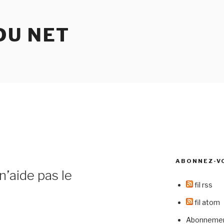
DU NET
ABONNEZ-V
’aide pas le
fil rss
fil atom
Abonnement