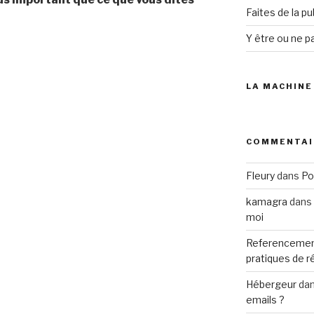
Faites de la p
Y être ou ne pa
LA MACHINE
COMMENTAI
Fleury
dans
Po
kamagra
dans
moi
Referencemen
pratiques de 
Hébergeur
da
emails ?