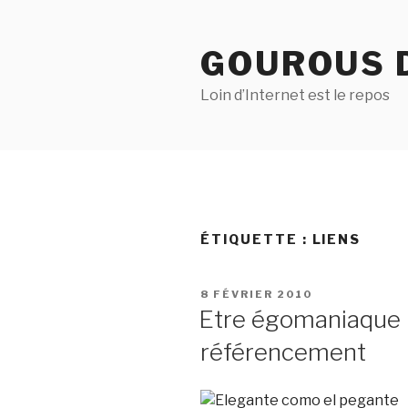
Aller
au
GOUROUS 
contenu
principal
Loin d’Internet est le repos
ÉTIQUETTE :
LIENS
PUBLIÉ
8 FÉVRIER 2010
LE
Etre égomaniaque n
référencement