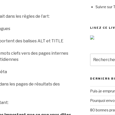
Suivre sur 
it dans les règles de l’art:
LISEZ CE LI
ongues
portent des balises ALT et TITLE
 mots clefs vers des pages internes
Recherche
otidiennes
pour
:
méta
DERNIERS B
ans les pages de résultats des
Puis-je emprun
Pourquoi envo
tant:
80 bonnes pra
plus important que ce que vous dites