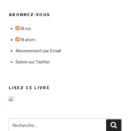
vous
ce
ABONNEZ-VOUS
que
vous
fil rss
dites
à
fil atom
vos
Abonnement par Email
clients
? »
Suivre sur Twitter
LISEZ CE LIVRE
Recherche
Reche
pour