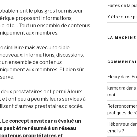
Faites de la p
obablement le plus gros fournisseur
Y être ou ne pa
érique proposant informations,
rie, etc… Tout un ensemble de contenus
 uniquement aux membres.
LA MACHINE
e similaire mais avec une cible
e nouveaux: informations, discussions,
t un ensemble de contenus
COMMENTAI
uniquement aux membres. Et bien sûr
serve.
Fleury
dans
Po
kamagra
dans
 deux prestataires ont permi à leurs
moi
et ont peu à peu mis leurs services à
lisant d’autres prestataires d’accès.
Referencemen
pratiques de 
 Le concept novateur a évolué un
Hébergeur
da
s peut être résumé à un réseau
emails ?
contenus propriétaires et