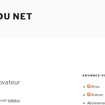
DU NET
ABONNEZ-V
ovateur
fil rss
fil atom
redit:
kalleboo
Abonnement