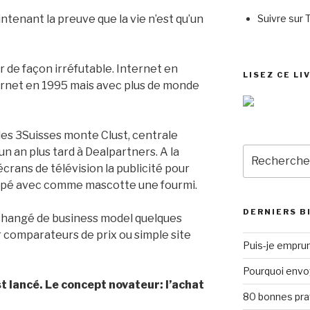
Suivre sur 
ntenant la preuve que la vie n’est qu’un
 de façon irréfutable. Internet en
LISEZ CE LI
ernet en 1995 mais avec plus de monde
des 3Suisses monte Clust, centrale
Recherche
un an plus tard à Dealpartners. A la
pour
crans de télévision la publicité pour
:
roupé avec comme mascotte une fourmi.
DERNIERS B
 changé de business model quelques
r comparateurs de prix ou simple site
Puis-je emprun
Pourquoi envo
 lancé. Le concept novateur: l’achat
80 bonnes pra