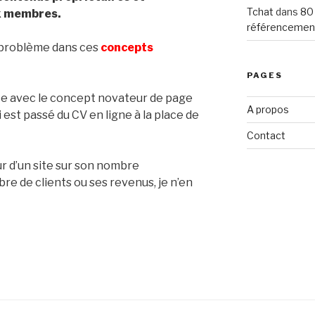
Tchat
dans
80
x membres.
référencemen
n problème dans ces
concepts
PAGES
ce avec le concept novateur de page
A propos
 est passé du CV en ligne à la place de
Contact
ur d’un site sur son nombre
bre de clients ou ses revenus, je n’en