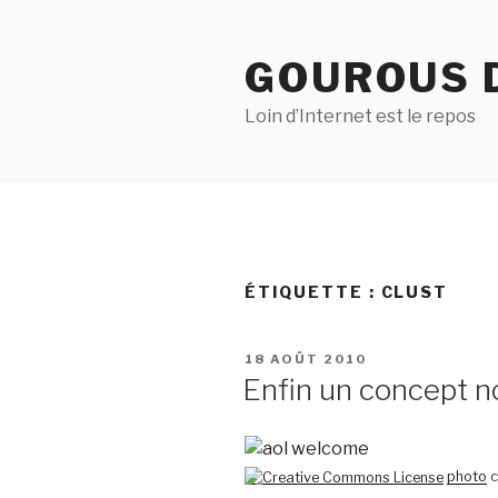
Aller
au
GOUROUS 
contenu
principal
Loin d’Internet est le repos
ÉTIQUETTE :
CLUST
PUBLIÉ
18 AOÛT 2010
LE
Enfin un concept n
photo
c