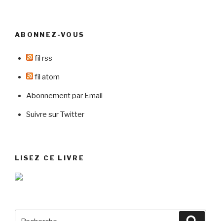
« La
reconnaissance
vocale
ABONNEZ-VOUS
pour
indexer
fil rss
les
vidéos »
fil atom
Abonnement par Email
Suivre sur Twitter
LISEZ CE LIVRE
Recherche
Reche