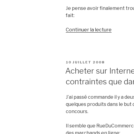
Je pense avoir finalement trouv
fait:
de
Continuer la lecture
« J’ai
trouvé
le
meilleur
PUBLIÉ
10 JUILLET 2008
site
LE
Acheter sur Interne
du
contraintes que dan
monde »
J’ai passé commande il y a deu
quelques produits dans le but 
concours.
Il semble que RueDuCommerce a
des marchands en ligne: