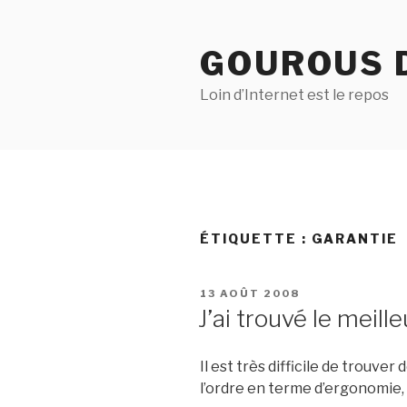
Aller
au
GOUROUS 
contenu
principal
Loin d’Internet est le repos
ÉTIQUETTE :
GARANTIE
PUBLIÉ
13 AOÛT 2008
LE
J’ai trouvé le meil
Il est très difficile de trouver 
l’ordre en terme d’ergonomie, d