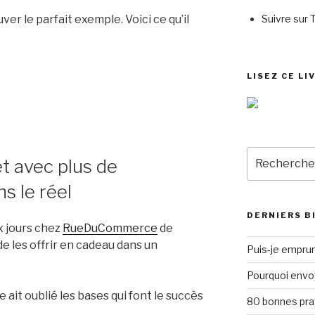
Suivre sur 
er le parfait exemple. Voici ce qu’il
LISEZ CE LI
Recherche
t avec plus de
pour
:
s le réel
DERNIERS B
x jours chez
RueDuCommerce
de
de les offrir en cadeau dans un
Puis-je emprun
Pourquoi envo
it oublié les bases qui font le succès
80 bonnes pra