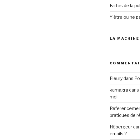
Faites de la p
Y être ou ne pa
LA MACHINE
COMMENTAI
es
Fleury
dans
Po
kamagra
dans
moi
Referencemen
pratiques de 
Hébergeur
da
emails ?