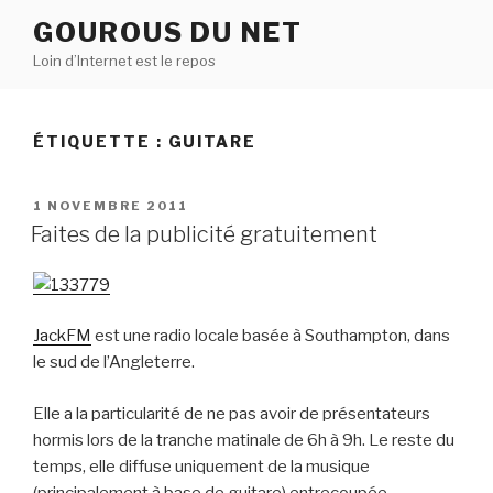
Aller
GOUROUS DU NET
au
Loin d’Internet est le repos
contenu
principal
ÉTIQUETTE :
GUITARE
PUBLIÉ
1 NOVEMBRE 2011
LE
Faites de la publicité gratuitement
JackFM
est une radio locale basée à Southampton, dans
le sud de l’Angleterre.
Elle a la particularité de ne pas avoir de présentateurs
hormis lors de la tranche matinale de 6h à 9h. Le reste du
temps, elle diffuse uniquement de la musique
(principalement à base de guitare) entrecoupée