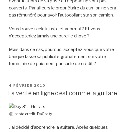
éventuels lors de sa pose ou dépose ne sont pas
couverts. Par ailleurs le propriétaire du camion ne sera
pas rémunéré pour avoir l’autocollant sur son camion.
Vous trouvez cela injuste et anormal ? Et vous
n’accepteriez jamais une pareille chose ?
Mais dans ce cas, pourquoi acceptez-vous que votre
banque fasse sa publicité gratuitement sur votre
formulaire de paiement par carte de crédit ?
PUBLIÉ
4 FÉVRIER 2010
LE
La vente en ligne c’est comme la guitare
photo
credit:
DaGoaty
J’ai décidé d’apprendre la guitare. Après quelques