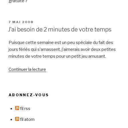
gratuite ?
PUBLIÉ
7 MAI 2008
LE
J’ai besoin de 2 minutes de votre temps
Puisque cette semaine est un peu spéciale du fait des
jours fériés qui s’amassent, j’aimerais avoir deux petites
minutes de votre temps pour un petit jeu amusant.
de
Continuer la lecture
« J’ai
besoin
de
ABONNEZ-VOUS
2
minutes
fil rss
de
votre
fil atom
temps »