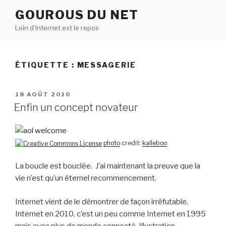
Aller
GOUROUS DU NET
au
Loin d’Internet est le repos
contenu
principal
ÉTIQUETTE :
MESSAGERIE
PUBLIÉ
18 AOÛT 2010
LE
Enfin un concept novateur
photo
credit:
kalleboo
La boucle est bouclée. J’ai maintenant la preuve que la
vie n’est qu’un éternel recommencement.
Internet vient de le démontrer de façon irréfutable.
Internet en 2010, c’est un peu comme Internet en 1995
mais avec plus de monde connecté. Illustration.