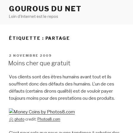
Aller
GOUROUS DU NET
au
Loin d’Internet est le repos
contenu
principal
ÉTIQUETTE :
PARTAGE
PUBLIÉ
2 NOVEMBRE 2009
LE
Moins cher que gratuit
Vos clients sont des êtres humains avant tout et ils
souffrent donc des défauts des humains. L’un de ces
défauts (certains dirons qualité) est de vouloir payer
toujours moins pour des prestations ou des produits.
photo
credit:
Photos8.com
C’est pour cela que nous avons tendance à acheter des