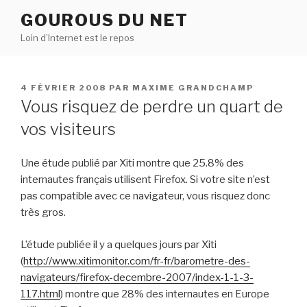
Aller
GOUROUS DU NET
au
Loin d’Internet est le repos
contenu
principal
PUBLIÉ
4 FÉVRIER 2008
PAR
MAXIME GRANDCHAMP
LE
Vous risquez de perdre un quart de
vos visiteurs
Une étude publié par Xiti montre que 25.8% des
internautes français utilisent Firefox. Si votre site n’est
pas compatible avec ce navigateur, vous risquez donc
très gros.
L’étude publiée il y a quelques jours par Xiti
(
http://www.xitimonitor.com/fr-fr/barometre-des-
navigateurs/firefox-decembre-2007/index-1-1-3-
117.html
) montre que 28% des internautes en Europe