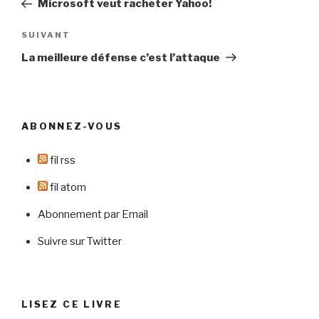
Microsoft veut racheter Yahoo!
l’article
Article
SUIVANT
suivant
La meilleure défense c’est l’attaque
ABONNEZ-VOUS
fil rss
fil atom
Abonnement par Email
Suivre sur Twitter
LISEZ CE LIVRE