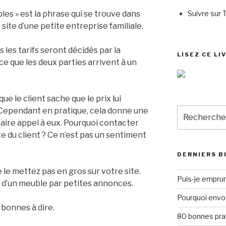
Suivre sur 
les » est la phrase qui se trouve dans
 site d’une petite entreprise familiale.
s les tarifs seront décidés par la
LISEZ CE LI
 ce que les deux parties arrivent à un
ue le client sache que le prix lui
Recherche
 Cependant en pratique, cela donne une
pour
faire appel à eux. Pourquoi contacter
:
te du client ? Ce n’est pas un sentiment
DERNIERS B
le mettez pas en gros sur votre site.
Puis-je emprun
e d’un meuble par petites annonces.
Pourquoi envo
 bonnes à dire.
80 bonnes pra