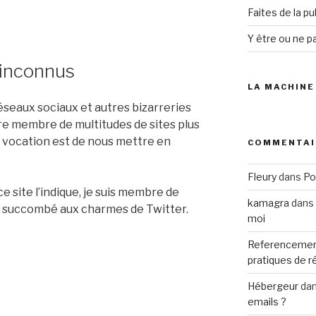
Faites de la p
Y être ou ne pa
 inconnus
LA MACHINE
éseaux sociaux et autres bizarreries
être membre de multitudes de sites plus
e vocation est de nous mettre en
COMMENTAI
Fleury
dans
Po
 ce site l’indique, je suis membre de
kamagra
dans
ssi succombé aux charmes de Twitter.
moi
Referencemen
pratiques de 
Hébergeur
da
emails ?