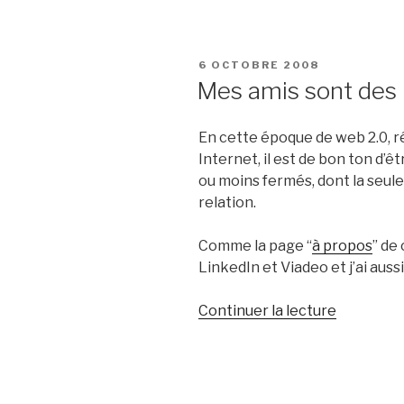
PUBLIÉ
6 OCTOBRE 2008
LE
Mes amis sont des
En cette époque de web 2.0, r
Internet, il est de bon ton d’
ou moins fermés, dont la seul
relation.
Comme la page “
à propos
” de
LinkedIn et Viadeo et j’ai au
de
Continuer la lecture
« Mes
amis
sont
des