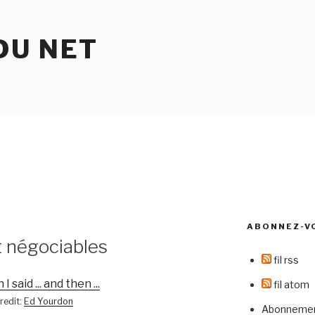
DU NET
ABONNEZ-V
t négociables
fil rss
fil atom
redit:
Ed Yourdon
Abonnement