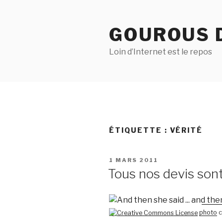
Aller
au
GOUROUS 
contenu
principal
Loin d’Internet est le repos
ÉTIQUETTE :
VÉRITÉ
PUBLIÉ
1 MARS 2011
LE
Tous nos devis son
photo
c