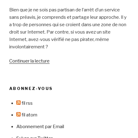
Bien que je ne sois pas partisan de l’arrêt d’un service
sans préavis, je comprends et partage leur approche. Il y
a trop de personnes qui se croient dans une zone de non
droit sur Internet. Par contre, si vous avez un site
Internet, avez-vous vérifié ne pas pirater, même
involontairement ?
de
Continuer la lecture
« Etes-
vous
assis
ABONNEZ-VOUS
sur
une
fil rss
bombe
à
fil atom
retardement
Abonnement par Email
? »