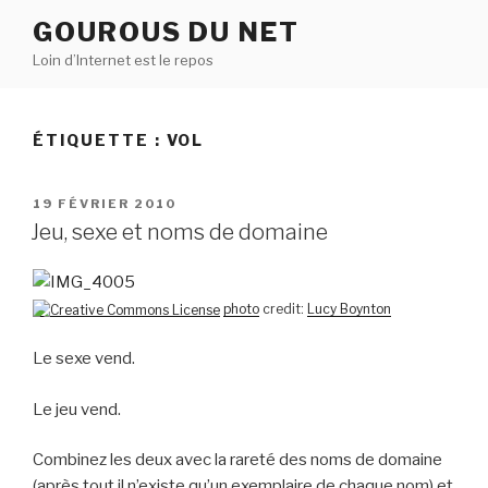
Aller
GOUROUS DU NET
au
Loin d’Internet est le repos
contenu
principal
ÉTIQUETTE :
VOL
PUBLIÉ
19 FÉVRIER 2010
LE
Jeu, sexe et noms de domaine
photo
credit:
Lucy Boynton
Le sexe vend.
Le jeu vend.
Combinez les deux avec la rareté des noms de domaine
(après tout il n’existe qu’un exemplaire de chaque nom) et