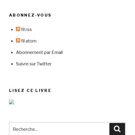
ABONNEZ-VOUS
fil rss
fil atom
Abonnement par Email
Suivre sur Twitter
LISEZ CE LIVRE
Recherche
Reche
pour