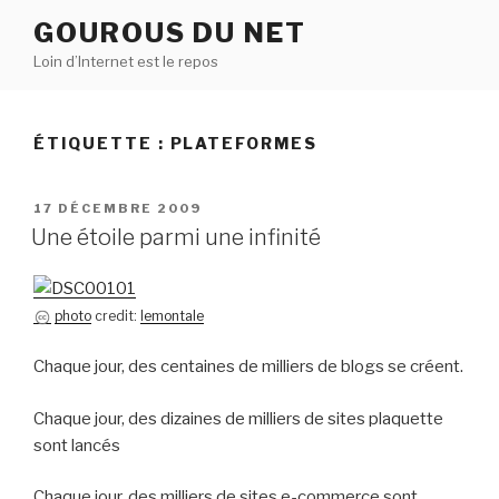
Aller
GOUROUS DU NET
au
Loin d’Internet est le repos
contenu
principal
ÉTIQUETTE :
PLATEFORMES
PUBLIÉ
17 DÉCEMBRE 2009
LE
Une étoile parmi une infinité
photo
credit:
lemontale
Chaque jour, des centaines de milliers de blogs se créent.
Chaque jour, des dizaines de milliers de sites plaquette
sont lancés
Chaque jour, des milliers de sites e-commerce sont