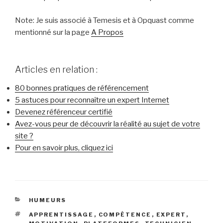
Note: Je suis associé à Temesis et à Opquast comme
mentionné sur la page
A Propos
Articles en relation :
80 bonnes pratiques de référencement
5 astuces pour reconnaître un expert Internet
Devenez référenceur certifié
Avez-vous peur de découvrir la réalité au sujet de votre
site ?
Pour en savoir plus, cliquez ici
CATÉGORIES
HUMEURS
ÉTIQUETTES
APPRENTISSAGE
,
COMPÉTENCE
,
EXPERT
,