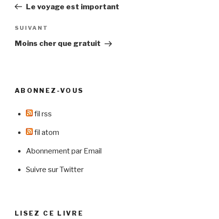
précédent
Le voyage est important
l’article
Article
SUIVANT
suivant
Moins cher que gratuit
ABONNEZ-VOUS
fil rss
fil atom
Abonnement par Email
Suivre sur Twitter
LISEZ CE LIVRE