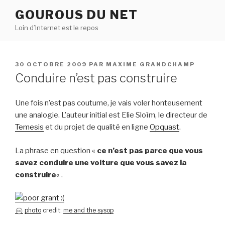
Aller
GOUROUS DU NET
au
Loin d’Internet est le repos
contenu
principal
PUBLIÉ
30 OCTOBRE 2009
PAR
MAXIME GRANDCHAMP
LE
Conduire n’est pas construire
Une fois n’est pas coutume, je vais voler honteusement
une analogie. L’auteur initial est Elie Sloïm, le directeur de
Temesis
et du projet de qualité en ligne
Opquast
.
La phrase en question «
ce n’est pas parce que vous
savez conduire une voiture que vous savez la
construire
« .
photo
credit:
me and the sysop