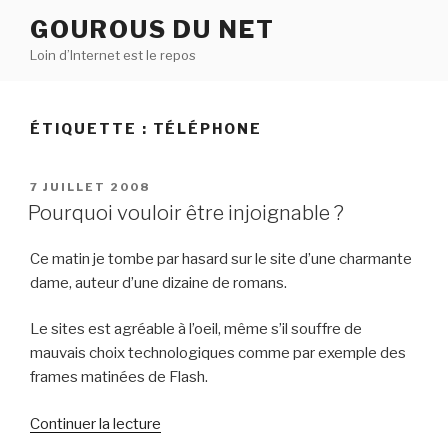
Aller
GOUROUS DU NET
au
Loin d’Internet est le repos
contenu
principal
ÉTIQUETTE :
TÉLÉPHONE
PUBLIÉ
7 JUILLET 2008
LE
Pourquoi vouloir être injoignable ?
Ce matin je tombe par hasard sur le site d’une charmante
dame, auteur d’une dizaine de romans.
Le sites est agréable à l’oeil, même s’il souffre de
mauvais choix technologiques comme par exemple des
frames matinées de Flash.
de
Continuer la lecture
« Pourquoi