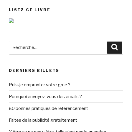
LISEZ CE LIVRE
Recherche
Reche
pour
:
DERNIERS BILLETS
Puis-je emprunter votre grue ?
Pourquoi envoyez-vous des emails ?
80 bonnes pratiques de référencement
Faites de la publicité gratuitement
Y être ou ne pas y être, telle n’est pas la question