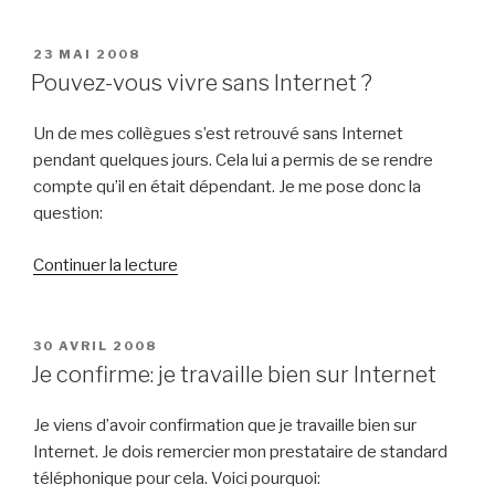
vouloir
être
PUBLIÉ
23 MAI 2008
LE
injoignable
Pouvez-vous vivre sans Internet ?
? »
Un de mes collègues s’est retrouvé sans Internet
pendant quelques jours. Cela lui a permis de se rendre
compte qu’il en était dépendant. Je me pose donc la
question:
de
Continuer la lecture
« Pouvez-
vous
vivre
PUBLIÉ
30 AVRIL 2008
LE
sans
Je confirme: je travaille bien sur Internet
Internet
? »
Je viens d’avoir confirmation que je travaille bien sur
Internet. Je dois remercier mon prestataire de standard
téléphonique pour cela. Voici pourquoi: