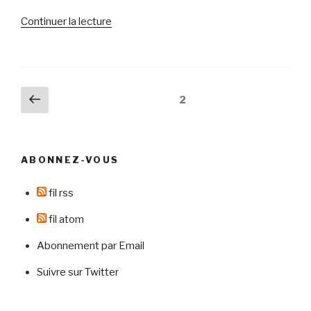
de
Continuer la lecture
« Je
confirme:
je
travaille
Pagination
Page
Page
2
bien
précédente
des
sur
publications
Internet »
ABONNEZ-VOUS
fil rss
fil atom
Abonnement par Email
Suivre sur Twitter