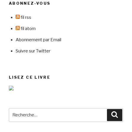
ABONNEZ-VOUS
fil rss
fil atom
Abonnement par Email
Suivre sur Twitter
LISEZ CE LIVRE
Recherche
Reche
pour
: