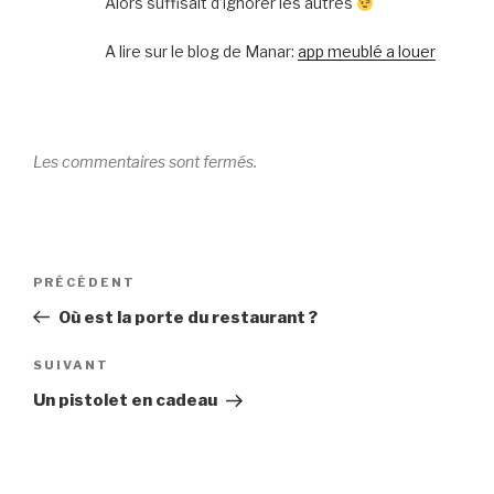
Alors suffisait d’ignorer les autres
A lire sur le blog de Manar:
app meublé a louer
Les commentaires sont fermés.
Navigation
Article
PRÉCÉDENT
de
précédent
Où est la porte du restaurant ?
l’article
Article
SUIVANT
suivant
Un pistolet en cadeau