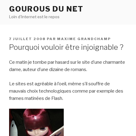
Aller
GOUROUS DU NET
au
Loin d’Internet est le repos
contenu
principal
PUBLIÉ
7 JUILLET 2008
PAR
MAXIME GRANDCHAMP
LE
Pourquoi vouloir être injoignable ?
Ce matin je tombe par hasard sur le site d’une charmante
dame, auteur d’une dizaine de romans.
Le sites est agréable à l’oeil, même s’il souffre de
mauvais choix technologiques comme par exemple des
frames matinées de Flash.