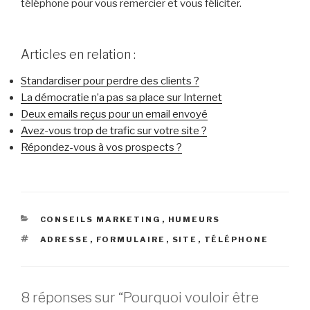
téléphone pour vous remercier et vous féliciter.
Articles en relation :
Standardiser pour perdre des clients ?
La démocratie n’a pas sa place sur Internet
Deux emails reçus pour un email envoyé
Avez-vous trop de trafic sur votre site ?
Répondez-vous à vos prospects ?
CATÉGORIES
CONSEILS MARKETING
,
HUMEURS
ÉTIQUETTES
ADRESSE
,
FORMULAIRE
,
SITE
,
TÉLÉPHONE
8 réponses sur “Pourquoi vouloir être