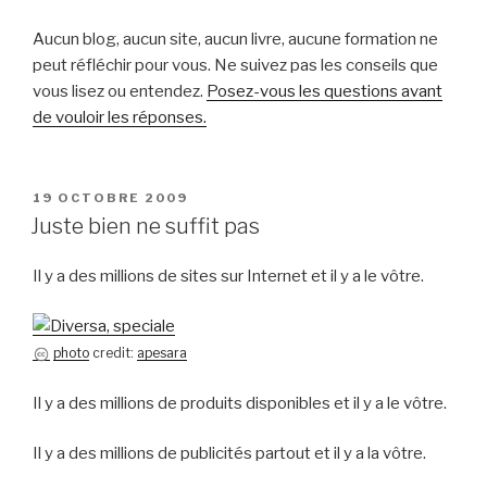
Aucun blog, aucun site, aucun livre, aucune formation ne
peut réfléchir pour vous. Ne suivez pas les conseils que
vous lisez ou entendez.
Posez-vous les questions avant
de vouloir les réponses.
PUBLIÉ
19 OCTOBRE 2009
LE
Juste bien ne suffit pas
Il y a des millions de sites sur Internet et il y a le vôtre.
photo
credit:
apesara
Il y a des millions de produits disponibles et il y a le vôtre.
Il y a des millions de publicités partout et il y a la vôtre.