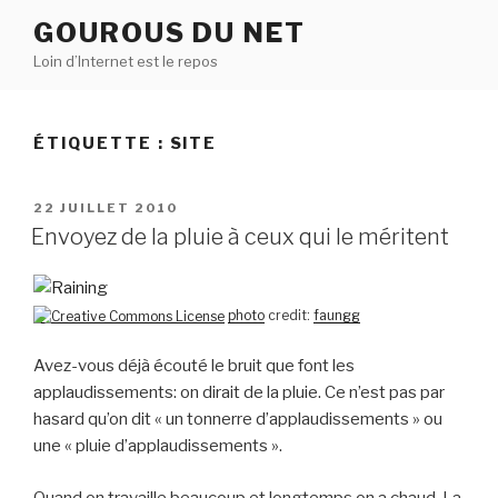
Aller
GOUROUS DU NET
au
Loin d’Internet est le repos
contenu
principal
ÉTIQUETTE :
SITE
PUBLIÉ
22 JUILLET 2010
LE
Envoyez de la pluie à ceux qui le méritent
photo
credit:
faungg
Avez-vous déjà écouté le bruit que font les
applaudissements: on dirait de la pluie. Ce n’est pas par
hasard qu’on dit « un tonnerre d’applaudissements » ou
une « pluie d’applaudissements ».
Quand on travaille beaucoup et longtemps on a chaud. La