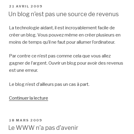
est
PUBLIÉ
21 AVRIL 2009
LE
une
Un blog n’est pas une source de revenus
opportunité »
La technologie aidant, il est incroyablement facile de
créer un blog. Vous pouvez même en créer plusieurs en
moins de temps qu’il ne faut pour allumer l’ordinateur.
Par contre ce n’est pas comme cela que vous allez
gagner de l’argent. Ouvrir un blog pour avoir des revenus
est une erreur.
Le blog n’est d’ailleurs pas un cas à part.
de
Continuer la lecture
« Un
blog
n’est
PUBLIÉ
18 MARS 2009
LE
pas
Le WWW n’a pas d’avenir
une