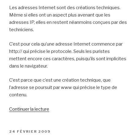
source
Les adresses Internet sont des créations techniques.
de
Même si elles ont un aspect plus avenant que les
revenus »
adresses IP, elles en restent néanmoins conçues par des
techniciens.
C’est pour cela qu’une adresse Internet commence par
http:// qui précise le protocole. Seuls les puristes
mettent encore ces caractères, puisqu’ils sont implicites
dans le navigateur.
C’est parce que c’est une création technique, que
l’adresse se poursuit par www qui précise le type de
contenu.
de
Continuer la lecture
« Le
WWW
n’a
PUBLIÉ
24 FÉVRIER 2009
LE