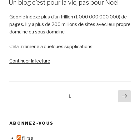
pas
Un blog c’est pour la vie, pas pour Noël
d’avenir »
Google indexe plus d’un trillion (1 000 000 000 000) de
pages. Il y a plus de 200 millions de sites avec leur propre
domaine ou sous domaine.
Cela m’amène à quelques supplications:
de
Continuer la lecture
« Un
blog
c’est
pour
Pagination
Pag
Page
1
la
suiv
des
vie,
publications
pas
pour
ABONNEZ-VOUS
Noël »
fil rss