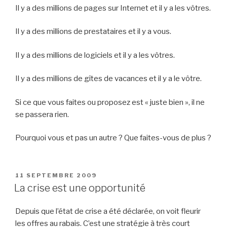
Il y a des millions de pages sur Internet et il y a les vôtres.
Il y a des millions de prestataires et il y a vous.
Il y a des millions de logiciels et il y a les vôtres.
Il y a des millions de gîtes de vacances et il y a le vôtre.
Si ce que vous faites ou proposez est « juste bien », il ne
se passera rien.
Pourquoi vous et pas un autre ? Que faites-vous de plus ?
PUBLIÉ
11 SEPTEMBRE 2009
LE
La crise est une opportunité
Depuis que l’état de crise a été déclarée, on voit fleurir
les offres au rabais. C’est une stratégie à très court