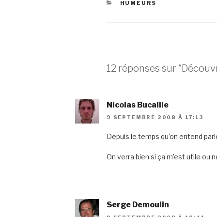
CATÉGORIES
HUMEURS
12 réponses sur “Découvr
Nicolas Bucaille
9 SEPTEMBRE 2008 À 17:13
Depuis le temps qu’on entend parler 
On verra bien si ça m’est utile ou 
Serge Demoulin