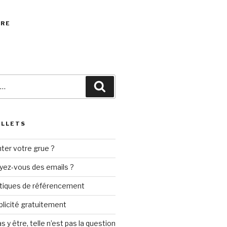
VRE
Recherche
ILLETS
ter votre grue ?
yez-vous des emails ?
tiques de référencement
ublicité gratuitement
s y être, telle n’est pas la question