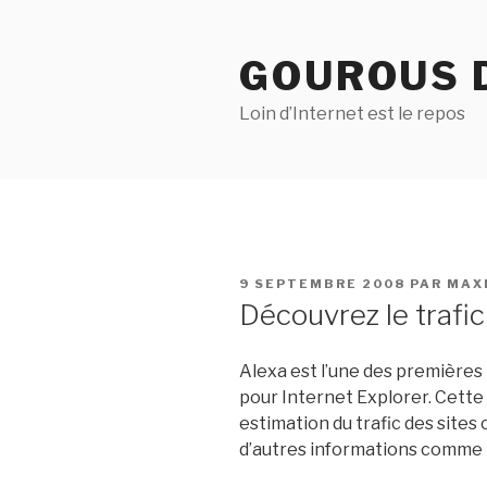
Aller
au
GOUROUS 
contenu
principal
Loin d’Internet est le repos
PUBLIÉ
9 SEPTEMBRE 2008
PAR
MAX
LE
Découvrez le trafi
Alexa est l’une des premières 
pour Internet Explorer. Cette 
estimation du trafic des sites
d’autres informations comme le