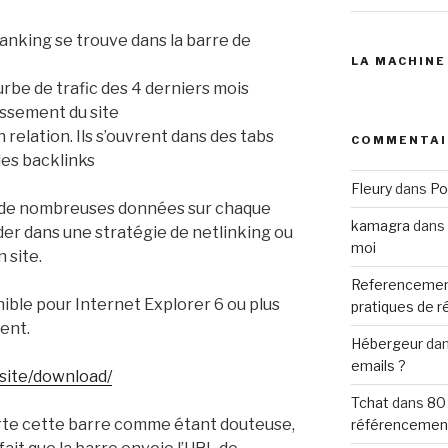
 ranking se trouve dans la barre de
LA MACHINE
urbe de trafic des 4 derniers mois
assement du site
en relation. Ils s’ouvrent dans des tabs
COMMENTAI
 les backlinks
Fleury
dans
Po
à de nombreuses données sur chaque
kamagra
dans
ider dans une stratégie de netlinking ou
moi
 site.
Referencemen
ible pour Internet Explorer 6 ou plus
pratiques de 
cent.
Hébergeur
da
emails ?
site/download/
Tchat
dans
80
orte cette barre comme étant douteuse,
référencemen