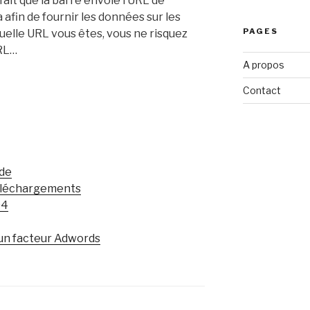
fait que la barre envoie l’URL de
 afin de fournir les données sur les
PAGES
 quelle URL vous êtes, vous ne risquez
URL…
A propos
Contact
nde
téléchargements
04
un facteur Adwords