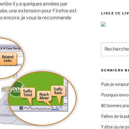
hetée il y a quelques années par
ée, une extension pour Firefox est
LISEZ CE LI
pas encore, je vous la recommande
Recherche
pour
:
DERNIERS B
Puis-je emprun
Pourquoi envo
80 bonnes pra
Faites de la p
Y être ou ne pa