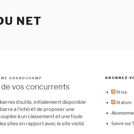
DU NET
ABONNEZ-V
IME GRANDCHAMP
c de vos concurrents
fil rss
barres d’outils, initialement disponible
fil atom
barre a l’intérêt de proposer une
Abonnement
 couplée à un classement et une foule
Suivre sur 
s sites en rapport avec le site visité.