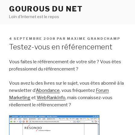
Aller
GOUROUS DU NET
au
Loin d’Internet est le repos
contenu
principal
PUBLIÉ
4 SEPTEMBRE 2008
PAR
MAXIME GRANDCHAMP
LE
Testez-vous en référencement
Vous faites le référencement de votre site ? Vous êtes
professionnel du référencement ?
Vous avez lu des livres sur le sujet, vous êtes abonné à la
newsletter d’
Abondance
, vous fréquentez
Forum
Marketing
et
WebRankInfo
, mais connaissez-vous
réellement le référencement ?