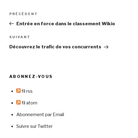
Navigation
Article
PRÉCÉDENT
de
précédent
Entrée en force dans le classement Wikio
l’article
Article
SUIVANT
suivant
Découvrez le trafic de vos concurrents
ABONNEZ-VOUS
fil rss
fil atom
Abonnement par Email
Suivre sur Twitter