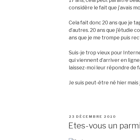
17 ans, cela peut paraître be
considère le fait que j’avais 
Cela fait donc 20 ans que je t
d’autres. 20 ans que j’étudie
ans que je me trompe puis rect
Suis-je trop vieux pour Interne
qui viennent d’arriver en ligne
laissez-moi leur répondre de fa
Je suis peut-être né hier mais j
PUBLIÉ
23 DÉCEMBRE 2010
LE
Etes-vous un parm