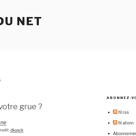
DU NET
G
ABONNEZ-V
votre grue ?
fil rss
fil atom
redit:
dkueck
Abonnement