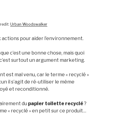
redit:
Urban Woodswalker
x actions pour aider l’environnement.
sque c’est une bonne chose, mais quoi
le, c’est surtout un argument marketing.
t est mal venu, car le terme « recyclé »
n il s’agit de ré-utiliser le même
toyé et reconditionné.
tairement du
papier toilette recyclé
?
rme « recyclé » en petit sur ce produit…