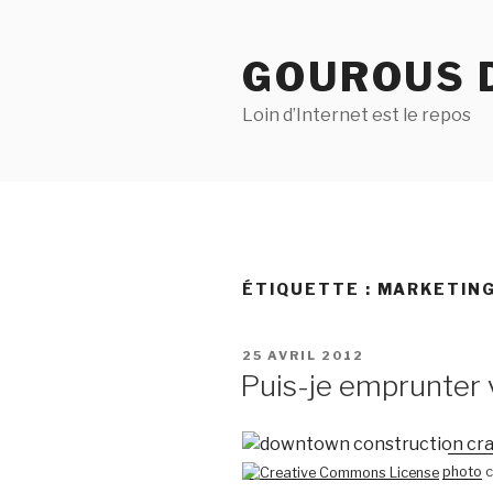
Aller
au
GOUROUS 
contenu
principal
Loin d’Internet est le repos
ÉTIQUETTE :
MARKETIN
PUBLIÉ
25 AVRIL 2012
LE
Puis-je emprunter 
photo
c