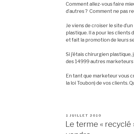
Comment allez-vous faire mie
d’autres ? Comment ne pas res
Je viens de croiser le site d’u
plastique. Il a pour les clients
et fait la promotion de leurs s
Si j’étais chirurgien plastique,
des 14999 autres marketeurs 
En tant que marketeur vous cr
la loi Toubon) de vos clients. Q
PUBLIÉ
1 JUILLET 2010
LE
Le terme « recyclé 