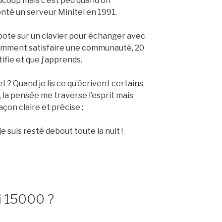
aucoup mais c’est peu quand on
monté un serveur Minitel en 1991.
apote sur un clavier pour échanger avec
 comment satisfaire une communauté, 20
ifie et que j’apprends.
t ? Quand je lis ce qu’écrivent certains
, la pensée me traverse l’esprit mais
çon claire et précise :
e suis resté debout toute la nuit !
i 15000 ?