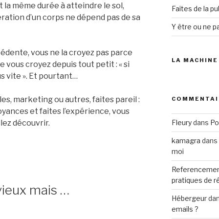
la même durée à atteindre le sol,
Faites de la p
ration d’un corps ne dépend pas de sa
Y être ou ne pa
édente, vous ne la croyez pas parce
LA MACHINE
e vous croyez depuis tout petit : « si
us vite ». Et pourtant…
s, marketing ou autres, faites pareil :
COMMENTAI
yances et faites l’expérience, vous
lez découvrir.
Fleury
dans
Po
kamagra
dans
moi
Referencemen
pratiques de 
 vieux mais …
Hébergeur
da
emails ?