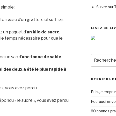
Suivre sur 
simple :
terrasse d’un gratte-ciel suffira).
LISEZ CE LI
z un paquet d’
un kilo de sucre
.
le temps nécessaire pour que le
Recherche
c un sac d’
une tonne de sable
.
pour
:
l des deux a été le plus rapide à
DERNIERS B
 », vous avez perdu.
Puis-je emprun
répondu « le sucre », vous avez perdu
Pourquoi envo
80 bonnes pra