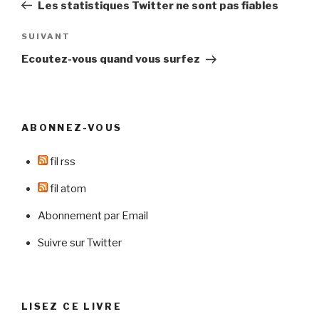
précédent
Les statistiques Twitter ne sont pas fiables
l’article
Article
SUIVANT
suivant
Ecoutez-vous quand vous surfez
ABONNEZ-VOUS
fil rss
fil atom
Abonnement par Email
Suivre sur Twitter
LISEZ CE LIVRE