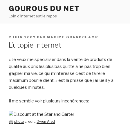
Aller
GOUROUS DU NET
au
Loin d’Internet est le repos
contenu
principal
PUBLIÉ
2 JUIN 2009
PAR
MAXIME GRANDCHAMP
LE
L’utopie Internet
« Je veux me specialiser dans la vente de produits de
qualite aux prix les plus bas quitte a ne pas trop bien
gagner ma vie, ce qui m’interesse c’est de faire le
maximum pour le client. » est la phrase que j’ai lue il y a
quelques minutes.
Il me semble voir plusieurs incohérences:
photo
credit:
Owen Aled