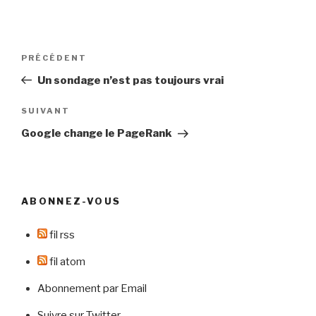
Navigation
Article
PRÉCÉDENT
de
précédent
Un sondage n’est pas toujours vrai
l’article
Article
SUIVANT
suivant
Google change le PageRank
ABONNEZ-VOUS
fil rss
fil atom
Abonnement par Email
Suivre sur Twitter