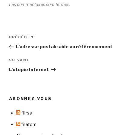
Les commentaires sont fermés.
Navigation
Article
PRÉCÉDENT
de
précédent
L’adresse postale aide au référencement
l’article
Article
SUIVANT
suivant
L’utopie Internet
ABONNEZ-VOUS
fil rss
fil atom