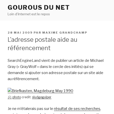
Aller
GOUROUS DU NET
au
Loin d’Internet est le repos
contenu
principal
PUBLIÉ
28 MAI 2009
PAR
MAXIME GRANDCHAMP
LE
L’adresse postale aide au
référencement
SearchEngineLand vient de publier un article de Michael
Gray (« GrayWolf » dans le cercle des initiés) qui se
demande si ajouter son adresse postale sur un site aide
au référencement.
photo
credit:
sludgegulper
Je ne m’étalerais pas sur le
résultat de ses recherches
,