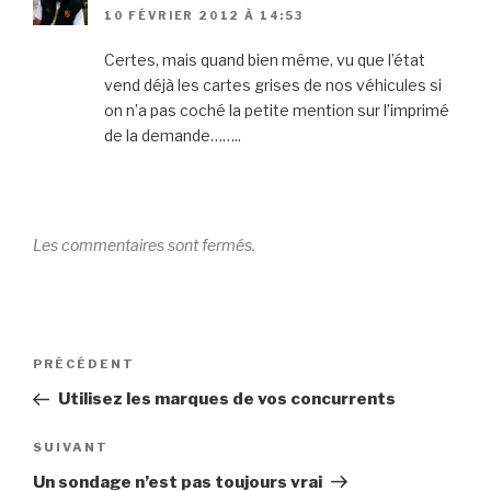
10 FÉVRIER 2012 À 14:53
Certes, mais quand bien même, vu que l’état
vend déjà les cartes grises de nos véhicules si
on n’a pas coché la petite mention sur l’imprimé
de la demande……..
Les commentaires sont fermés.
Navigation
Article
PRÉCÉDENT
de
précédent
Utilisez les marques de vos concurrents
l’article
Article
SUIVANT
suivant
Un sondage n’est pas toujours vrai