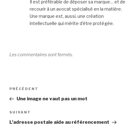
Il est préférable de déposer sa marque… et de
recourir à un avocat spécialisé en la matière.
Une marque est, aussi, une création
intellectuelle qui mérite d’être protégée.
Les commentaires sont fermés.
Navigation
Article
PRÉCÉDENT
de
précédent
Une image ne vaut pas un mot
l’article
Article
SUIVANT
suivant
L’adresse postale aide au référencement