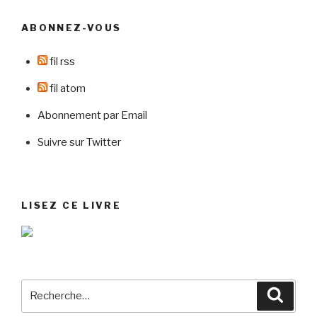
ABONNEZ-VOUS
fil rss
fil atom
Abonnement par Email
Suivre sur Twitter
LISEZ CE LIVRE
Recherche
Reche
pour