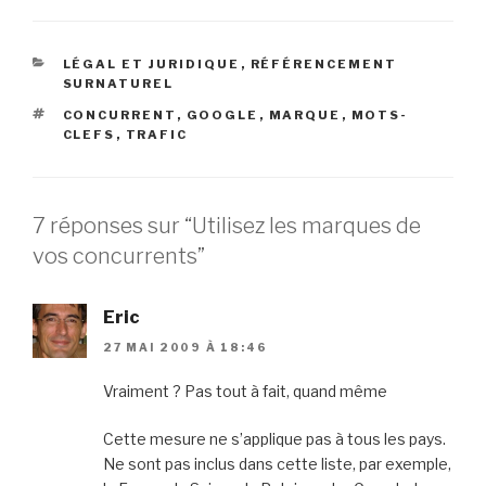
CATÉGORIES
LÉGAL ET JURIDIQUE
,
RÉFÉRENCEMENT
SURNATUREL
ÉTIQUETTES
CONCURRENT
,
GOOGLE
,
MARQUE
,
MOTS-
CLEFS
,
TRAFIC
7 réponses sur “Utilisez les marques de
vos concurrents”
Eric
27 MAI 2009 À 18:46
Vraiment ? Pas tout à fait, quand même
Cette mesure ne s’applique pas à tous les pays.
Ne sont pas inclus dans cette liste, par exemple,