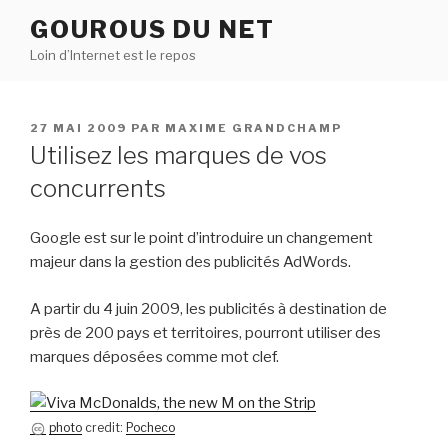
Aller
GOUROUS DU NET
au
Loin d’Internet est le repos
contenu
principal
PUBLIÉ
27 MAI 2009
PAR
MAXIME GRANDCHAMP
LE
Utilisez les marques de vos
concurrents
Google est sur le point d’introduire un changement
majeur dans la gestion des publicités AdWords.
A partir du 4 juin 2009, les publicités à destination de
près de 200 pays et territoires, pourront utiliser des
marques déposées comme mot clef.
photo
credit:
Pocheco