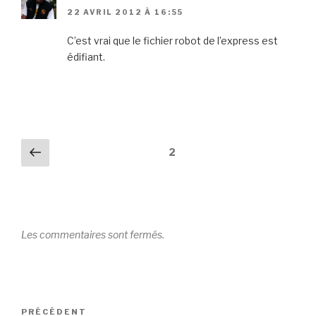
22 AVRIL 2012 À 16:55
C’est vrai que le fichier robot de l’express est
édifiant.
Pagination
Précédent
2
des
commentaires
Les commentaires sont fermés.
Navigation
Article
PRÉCÉDENT