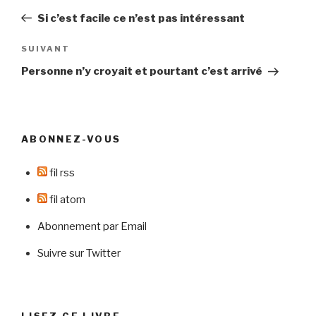
de
précédent
Si c’est facile ce n’est pas intéressant
l’article
Article
SUIVANT
suivant
Personne n’y croyait et pourtant c’est arrivé
ABONNEZ-VOUS
fil rss
fil atom
Abonnement par Email
Suivre sur Twitter
LISEZ CE LIVRE