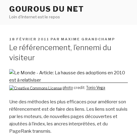
Aller
GOUROUS DU NET
au
Loin d’Internet est le repos
contenu
principal
PUBLIÉ
18 FÉVRIER 2011
PAR
MAXIME GRANDCHAMP
LE
Le référencement, l’ennemi du
visiteur
photo
credit:
Tonio Vega
Une des méthodes les plus efficaces pour améliorer son
référencement est de faire des liens. Les liens sont suivis
par les moteurs, de nouvelles pages découvertes et
ajoutées à l’index, les ancres interprétées, et du
PageRank transmis.