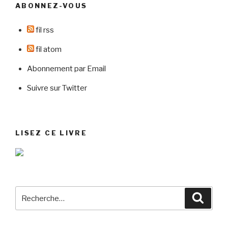
ABONNEZ-VOUS
fil rss
fil atom
Abonnement par Email
Suivre sur Twitter
LISEZ CE LIVRE
Recherche
Reche
pour
: