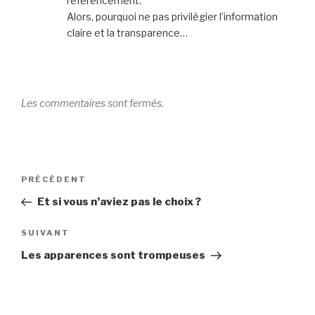
référencement.
Alors, pourquoi ne pas privilégier l’information
claire et la transparence…
Les commentaires sont fermés.
Navigation
Article
PRÉCÉDENT
de
précédent
Et si vous n’aviez pas le choix ?
l’article
Article
SUIVANT
suivant
Les apparences sont trompeuses