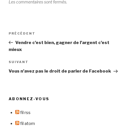
Les commentaires sont fermés.
Navigation
Article
PRÉCÉDENT
de
précédent
Vendre c’est bien, gagner de l’argent c’est
l’article
mieux
Article
SUIVANT
suivant
Vous n’avez pas le droit de parler de Facebook
ABONNEZ-VOUS
fil rss
fil atom