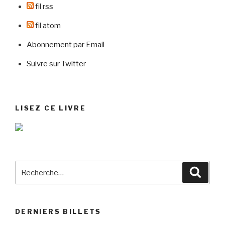
fil rss
fil atom
Abonnement par Email
Suivre sur Twitter
LISEZ CE LIVRE
Recherche
Reche
pour
:
DERNIERS BILLETS