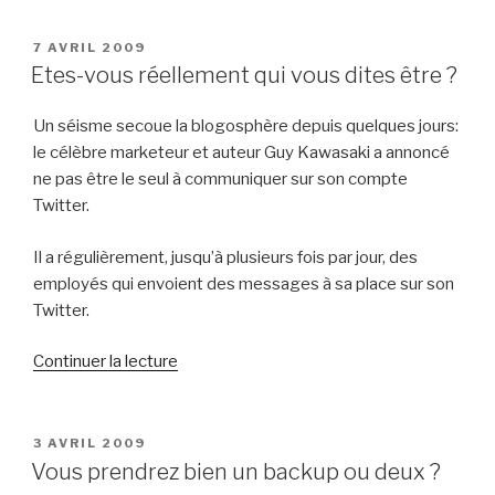
raisons
de
PUBLIÉ
7 AVRIL 2009
LE
lire
Etes-vous réellement qui vous dites être ?
cet
article »
Un séisme secoue la blogosphère depuis quelques jours:
le célèbre marketeur et auteur Guy Kawasaki a annoncé
ne pas être le seul à communiquer sur son compte
Twitter.
Il a régulièrement, jusqu’à plusieurs fois par jour, des
employés qui envoient des messages à sa place sur son
Twitter.
de
Continuer la lecture
« Etes-
vous
réellement
PUBLIÉ
3 AVRIL 2009
LE
qui
Vous prendrez bien un backup ou deux ?
vous