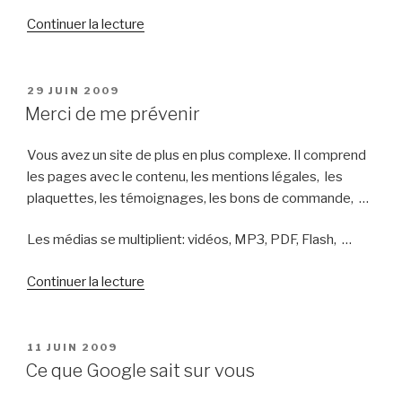
de
Continuer la lecture
« Le
contenu
dupliqué
PUBLIÉ
29 JUIN 2009
LE
vous
Merci de me prévenir
stresse
? »
Vous avez un site de plus en plus complexe. Il comprend
les pages avec le contenu, les mentions légales, les
plaquettes, les témoignages, les bons de commande, …
Les médias se multiplient: vidéos, MP3, PDF, Flash, …
de
Continuer la lecture
« Merci
de
me
PUBLIÉ
11 JUIN 2009
LE
prévenir »
Ce que Google sait sur vous