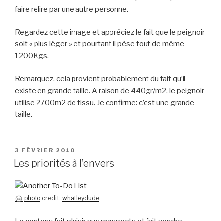
faire relire par une autre personne.
Regardez cette image et appréciez le fait que le peignoir
soit « plus léger » et pourtant il pèse tout de même
1200Kgs.
Remarquez, cela provient probablement du fait qu’il
existe en grande taille. A raison de 440gr/m2, le peignoir
utilise 2700m2 de tissu. Je confirme: c’est une grande
taille.
PUBLIÉ
3 FÉVRIER 2010
LE
Les priorités à l’envers
photo
credit:
whatleydude
Le contenu fait plaisir aux prospects et fait vendre.