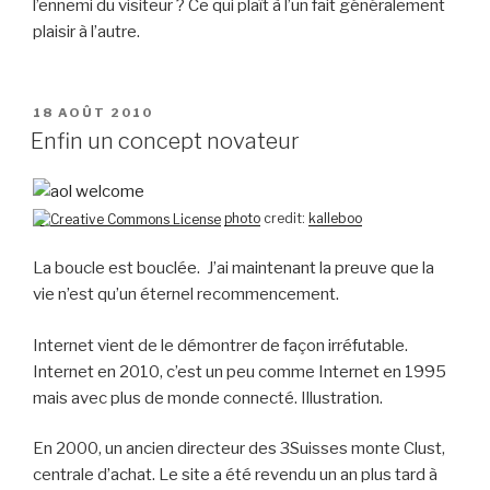
l’ennemi du visiteur ? Ce qui plaît à l’un fait généralement
plaisir à l’autre.
PUBLIÉ
18 AOÛT 2010
LE
Enfin un concept novateur
photo
credit:
kalleboo
La boucle est bouclée. J’ai maintenant la preuve que la
vie n’est qu’un éternel recommencement.
Internet vient de le démontrer de façon irréfutable.
Internet en 2010, c’est un peu comme Internet en 1995
mais avec plus de monde connecté. Illustration.
En 2000, un ancien directeur des 3Suisses monte Clust,
centrale d’achat. Le site a été revendu un an plus tard à