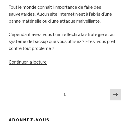
dites
Tout le monde connaît l’importance de faire des
être
sauvegardes. Aucun site Internet n’est à l’abris d’une
? »
panne matérielle ou d’une attaque malveillante.
Cependant avez-vous bien réfléchi à la stratégie et au
système de backup que vous utilisez ? Etes-vous prêt
contre tout problème ?
de
Continuer la lecture
« Vous
prendrez
bien
un
Pagination
Pag
Page
1
backup
suiv
des
ou
publications
deux
? »
ABONNEZ-VOUS