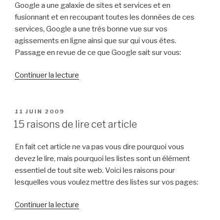
Google a une galaxie de sites et services et en
fusionnant et en recoupant toutes les données de ces
services, Google a une très bonne vue sur vos
agissements en ligne ainsi que sur qui vous êtes.
Passage en revue de ce que Google sait sur vous:
de
Continuer la lecture
« Ce
que
Google
PUBLIÉ
11 JUIN 2009
LE
sait
15 raisons de lire cet article
sur
vous »
En fait cet article ne va pas vous dire pourquoi vous
devez le lire, mais pourquoi les listes sont un élément
essentiel de tout site web. Voici les raisons pour
lesquelles vous voulez mettre des listes sur vos pages:
de
Continuer la lecture
« 15