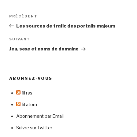
Navigation
Article
PRÉCÉDENT
de
précédent
Les sources de trafic des portails majeurs
l’article
Article
SUIVANT
suivant
Jeu, sexe et noms de domaine
ABONNEZ-VOUS
fil rss
fil atom
Abonnement par Email
Suivre sur Twitter