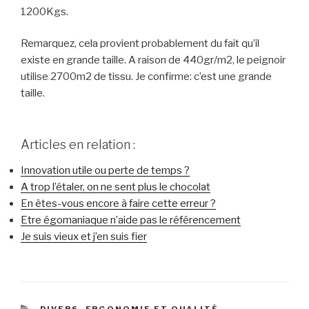
1200Kgs.
Remarquez, cela provient probablement du fait qu’il
existe en grande taille. A raison de 440gr/m2, le peignoir
utilise 2700m2 de tissu. Je confirme: c’est une grande
taille.
Articles en relation :
Innovation utile ou perte de temps ?
A trop l’étaler, on ne sent plus le chocolat
En êtes-vous encore à faire cette erreur ?
Etre égomaniaque n’aide pas le référencement
Je suis vieux et j’en suis fier
CATÉGORIES
DIVERS
,
ERGONOMIE ET QUALITÉ