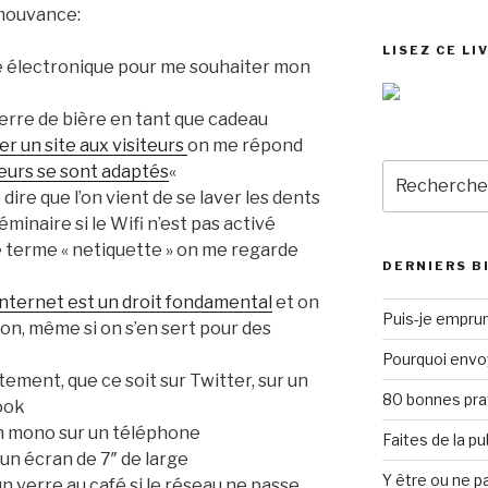
 mouvance:
LISEZ CE LI
te électronique pour me souhaiter mon
 verre de bière en tant que cadeau
r un site aux visiteurs
on me répond
Recherche
teurs se sont adaptés
«
pour
ire que l’on vient de se laver les dents
:
éminaire si le Wifi n’est pas activé
e terme « netiquette » on me regarde
DERNIERS B
nternet est un droit fondamental
et on
Puis-je emprun
on, même si on s’en sert pour des
Pourquoi envo
ement, que ce soit sur Twitter, sur un
80 bonnes pra
ook
en mono sur un téléphone
Faites de la p
 un écran de 7″ de large
Y être ou ne pa
un verre au café si le réseau ne passe