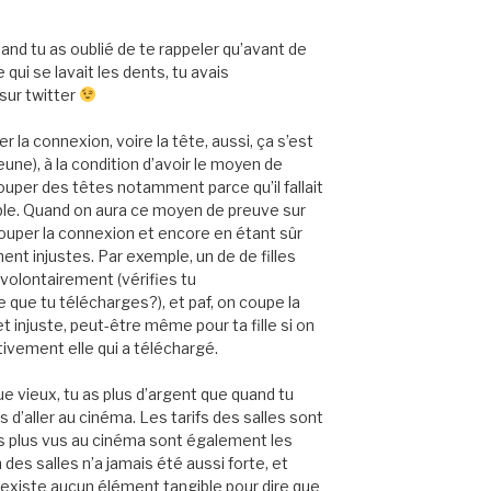
quand tu as oublié de te rappeler qu’avant de
 qui se lavait les dents, tu avais
sur twitter
la connexion, voire la tête, aussi, ça s’est
eune), à la condition d’avoir le moyen de
couper des têtes notamment parce qu’il fallait
ible. Quand on aura ce moyen de preuve sur
couper la connexion et encore en étant sûr
ent injustes. Par exemple, un de de filles
nvolontairement (vérifies tu
que tu télécharges?), et paf, on coupe la
et injuste, peut-être même pour ta fille si on
ivement elle qui a téléchargé.
que vieux, tu as plus d’argent que quand tu
s d’aller au cinéma. Les tarifs des salles sont
 les plus vus au cinéma sont également les
des salles n’a jamais été aussi forte, et
’existe aucun élément tangible pour dire que