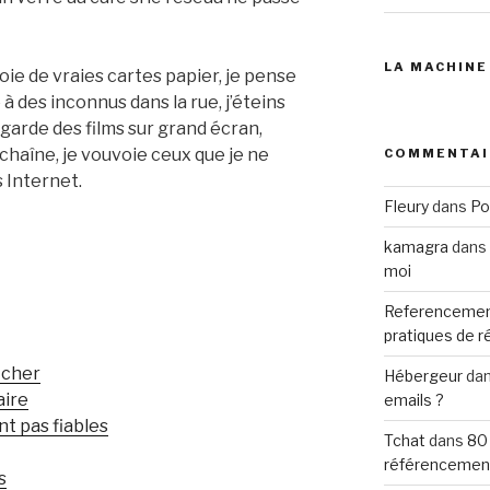
LA MACHINE
voie de vraies cartes papier, je pense
à des inconnus dans la rue, j’éteins
garde des films sur grand écran,
 chaîne, je vouvoie ceux que je ne
COMMENTAI
s Internet.
Fleury
dans
Po
kamagra
dans
moi
Referencemen
pratiques de 
 cher
Hébergeur
da
aire
emails ?
nt pas fiables
Tchat
dans
80
référencemen
s