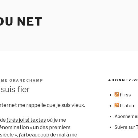
DU NET
ABONNEZ-V
IME GRANDCHAMP
 suis fier
fil rss
nternet me rappelle que je suis vieux.
fil atom
Abonnement
 de
(très jolis) textes
où je me
Suivre sur 
 dénomination « un des premiers
siècle », j’ai beaucoup de mal à me