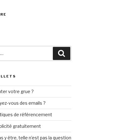
VRE
Recherche
ILLETS
ter votre grue ?
yez-vous des emails ?
tiques de référencement
ublicité gratuitement
s y être, telle n’est pas la question