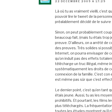
22 DÉCEMBRE 2009 À 17:29
Là où tu as vraiment vieilli, c’est 
pouvoir lire le tweet de la personne
préalablement décidé de le suivre 
Sinon, on peut probablement couper 
beaucoup fait, (mais tu étais trop j
preuve. D’ailleurs, on a arrêté de 
des preuves. Très solides si poss
Internet, on pourra envisager de 
qu’on induit pas des effets totalem
télécharge un truc illégal, même i
systématiquement les droits de ce 
connexion de la famille. C’est con 
est même pas sûr que c’est effect
Le dernier point, c’est qu’en tant 
étais jeune. Aussi, tu as les moyen
prohibitifs. Et pourtant, les films
plus téléchargés. La fréquentation 
toutes les études montrent qu’il n