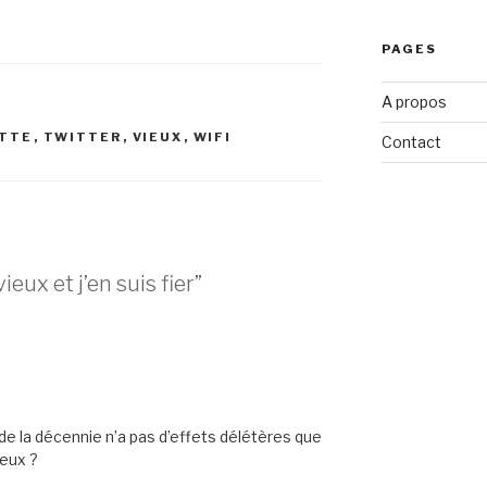
PAGES
A propos
TTE
,
TWITTER
,
VIEUX
,
WIFI
Contact
ieux et j’en suis fier”
 de la décennie n’a pas d’effets délétères que
ieux ?