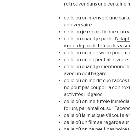
retrouver dans une certaine
celle où on m’envoie une car
anniversaire
celle où je reçois l’icône d’un
celle où quand je parle d’
adapte
«
non, depuis le temps les visi
celle où on me Twitte pour me d
celle où on ne peut aller à un s
celle où quand je mentionne l
avec un oeil hagard
celle où on me dit que l’
accès I
ne peut pas couper la connexi
activités illégales
celle où on me tutoie immédiat
forum, par email ou sur Faceb
celle où la musique s’écoute 
celle où un film se regarde sur
celle où on ne peut pas boire 