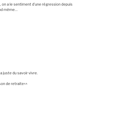
 on a le sentiment d’une régression depuis
uand même…
 juste du savoir vivre.
son de retraite^^