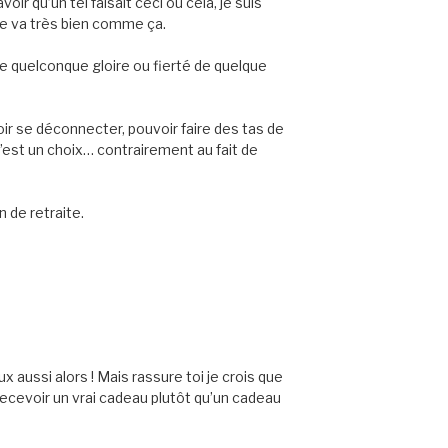
oir qu’un tel faisait ceci ou cela, je suis
me va très bien comme ça.
r une quelconque gloire ou fierté de quelque
voir se déconnecter, pouvoir faire des tas de
’est un choix… contrairement au fait de
 de retraite.
x aussi alors ! Mais rassure toi je crois que
ecevoir un vrai cadeau plutôt qu’un cadeau