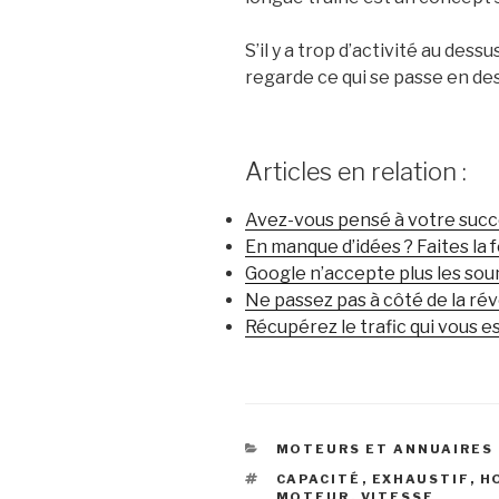
S’il y a trop d’activité au dess
regarde ce qui se passe en de
Articles en relation :
Avez-vous pensé à votre succ
En manque d’idées ? Faites la f
Google n’accepte plus les sou
Ne passez pas à côté de la ré
Récupérez le trafic qui vous e
CATÉGORIES
MOTEURS ET ANNUAIRES
ÉTIQUETTES
CAPACITÉ
,
EXHAUSTIF
,
H
MOTEUR
,
VITESSE