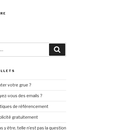
VRE
Recherche
ILLETS
ter votre grue ?
yez-vous des emails ?
tiques de référencement
ublicité gratuitement
s y être, telle n’est pas la question