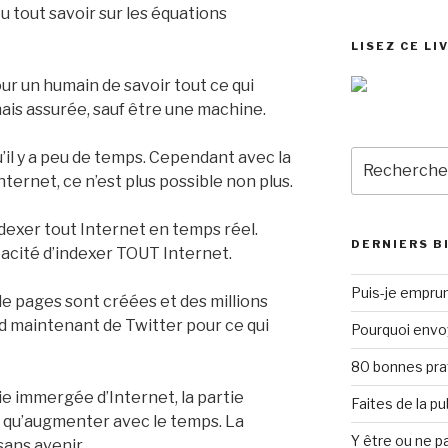
u tout savoir sur les équations
LISEZ CE LI
our un humain de savoir tout ce qui
amais assurée, sauf être une machine.
Recherche
qu’il y a peu de temps. Cependant avec la
pour
ernet, ce n’est plus possible non plus.
:
ndexer tout Internet en temps réel.
DERNIERS B
apacité d’indexer TOUT Internet.
Puis-je emprun
de pages sont créées et des millions
d maintenant de Twitter pour ce qui
Pourquoi envo
80 bonnes pra
tie immergée d’Internet, la partie
Faites de la p
e qu’augmenter avec le temps. La
Y être ou ne pa
sans avenir.