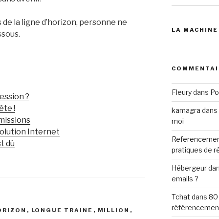
us de la ligne d’horizon, personne ne
LA MACHINE
ssous.
COMMENTAI
Fleury
dans
Po
ession ?
ête !
kamagra
dans
missions
moi
volution Internet
Referencemen
st dû
pratiques de 
Hébergeur
da
emails ?
Tchat
dans
80
référencemen
ORIZON
,
LONGUE TRAINE
,
MILLION
,