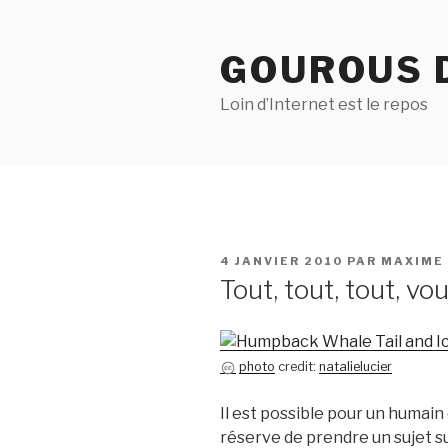
Aller
au
GOUROUS 
contenu
principal
Loin d’Internet est le repos
PUBLIÉ
4 JANVIER 2010
PAR
MAXIME
LE
Tout, tout, tout, vo
photo
credit:
natalielucier
Il est possible pour un humain 
réserve de prendre un sujet s