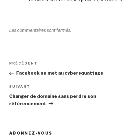
Les commentaires sont fermés.
Navigation
Article
PRÉCÉDENT
de
précédent
Facebook se met au cybersquattage
l’article
Article
SUIVANT
suivant
Changer de domaine sans perdre son
référencement
ABONNEZ-VOUS