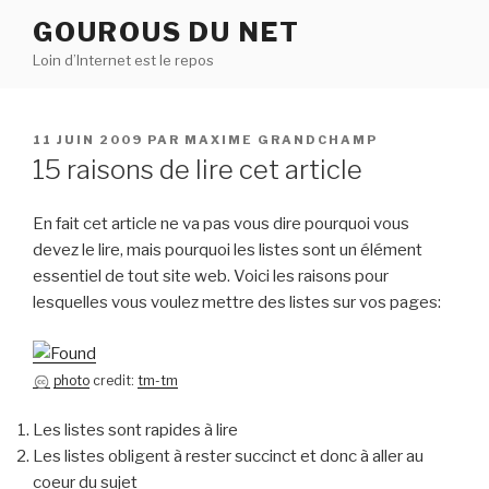
Aller
GOUROUS DU NET
au
Loin d’Internet est le repos
contenu
principal
PUBLIÉ
11 JUIN 2009
PAR
MAXIME GRANDCHAMP
LE
15 raisons de lire cet article
En fait cet article ne va pas vous dire pourquoi vous
devez le lire, mais pourquoi les listes sont un élément
essentiel de tout site web. Voici les raisons pour
lesquelles vous voulez mettre des listes sur vos pages:
photo
credit:
tm-tm
Les listes sont rapides à lire
Les listes obligent à rester succinct et donc à aller au
coeur du sujet