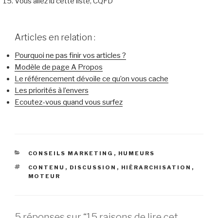
Vous allez lu cette liste, CQFD
Articles en relation :
Pourquoi ne pas finir vos articles ?
Modèle de page A Propos
Le référencement dévoile ce qu’on vous cache
Les priorités à l’envers
Ecoutez-vous quand vous surfez
CATÉGORIES
CONSEILS MARKETING
,
HUMEURS
ÉTIQUETTES
CONTENU
,
DISCUSSION
,
HIÉRARCHISATION
,
MOTEUR
5 réponses sur “15 raisons de lire cet