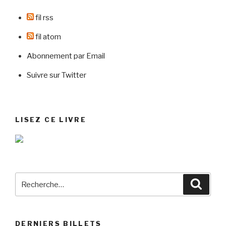
fil rss
fil atom
Abonnement par Email
Suivre sur Twitter
LISEZ CE LIVRE
Recherche
Reche
pour
:
DERNIERS BILLETS