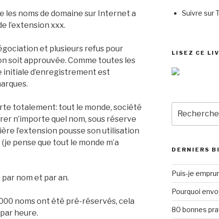
Suivre sur 
le les noms de domaine sur Internet a
de l’extension xxx.
négociation et plusieurs refus pour
LISEZ CE LI
on soit approuvée. Comme toutes les
 initiale d’enregistrement est
arques.
Recherche
rte totalement: tout le monde, société
pour
trer n’importe quel nom, sous réserve
:
rrière l’extension pousse son utilisation
s (je pense que tout le monde m’a
DERNIERS B
Puis-je emprun
0 par nom et par an.
Pourquoi envo
 000 noms ont été pré-réservés, cela
80 bonnes pra
 par heure.