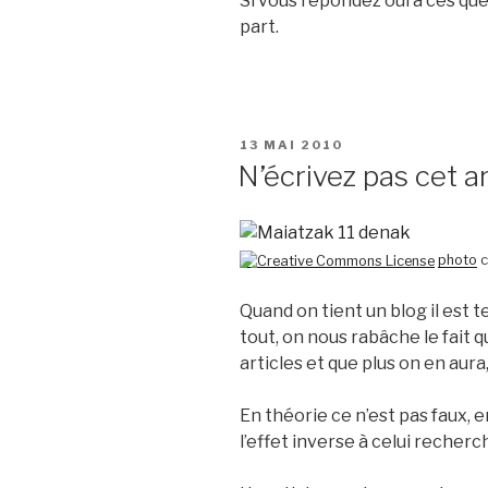
Si vous répondez oui à ces que
part.
PUBLIÉ
13 MAI 2010
LE
N’écrivez pas cet ar
photo
c
Quand on tient un blog il est t
tout, on nous rabâche le fait 
articles et que plus on en aura,
En théorie ce n’est pas faux, 
l’effet inverse à celui recherc