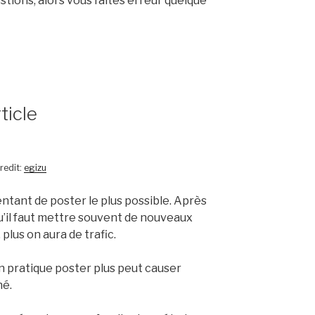
stions, alors vous faites erreur quelque
ticle
redit:
egizu
entant de poster le plus possible. Après
qu’il faut mettre souvent de nouveaux
 plus on aura de trafic.
en pratique poster plus peut causer
hé.