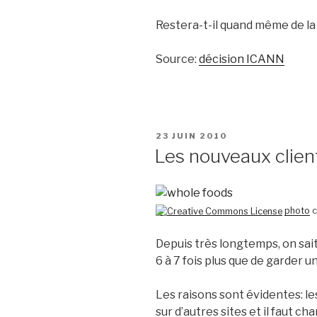
Restera-t-il quand même de la 
Source:
décision ICANN
PUBLIÉ
23 JUIN 2010
LE
Les nouveaux clien
photo
c
Depuis très longtemps, on sait
6 à 7 fois plus que de garder un
Les raisons sont évidentes: le
sur d’autres sites et il faut cha