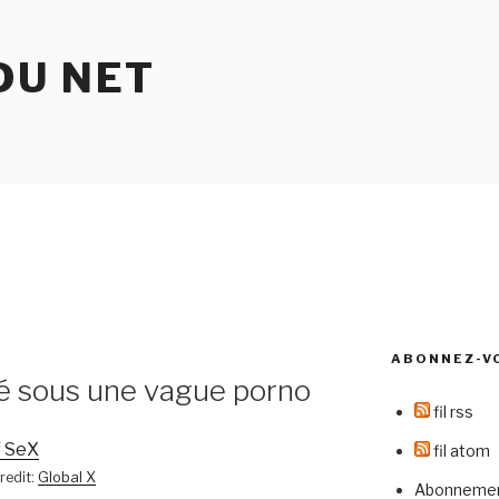
DU NET
ABONNEZ-V
é sous une vague porno
fil rss
fil atom
redit:
Global X
Abonnement