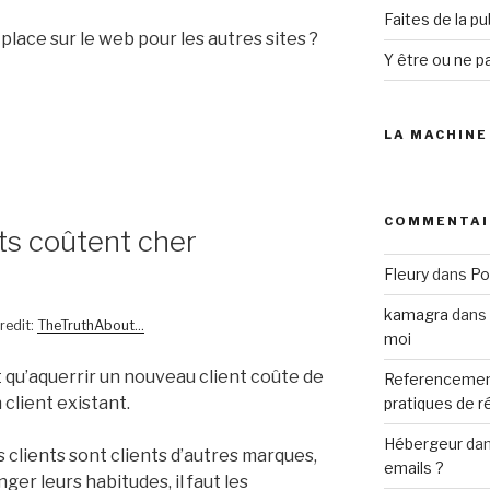
Faites de la p
place sur le web pour les autres sites ?
Y être ou ne pa
LA MACHINE
COMMENTAI
ts coûtent cher
Fleury
dans
Po
kamagra
dans
redit:
TheTruthAbout…
moi
 qu’aquerrir un nouveau client coûte de
Referencemen
 client existant.
pratiques de 
Hébergeur
da
s clients sont clients d’autres marques,
emails ?
nger leurs habitudes, il faut les