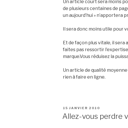
Un article court sera moins p
de plusieurs centaines de pages
un aujourd’hui » n’apportera 
Il sera donc moins utile pour v
Et de façon plus vitale, il sera
faites pas ressortir l’expertise
marque.Vous réduisez la puis
Un article de qualité moyenne 
rien à faire en ligne.
PUBLIÉ
15 JANVIER 2010
LE
Allez-vous perdre 