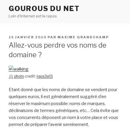
Aller
GOUROUS DU NET
au
Loin d’Internet est le repos
contenu
principal
PUBLIÉ
15 JANVIER 2010
PAR
MAXIME GRANDCHAMP
LE
Allez-vous perdre vos noms de
domaine ?
photo
credit:
naus3a01
Etant donné que les noms de domaine se vendent pour
quelques euros, il est généralement suggéré d’en
réserver le maximum possible: noms de marques,
déclinaisons de termes génériques, etc… Cela évite que
vos concurrents déposent un nom à votre place et vous
permet de préparer l’avenir sereinement.