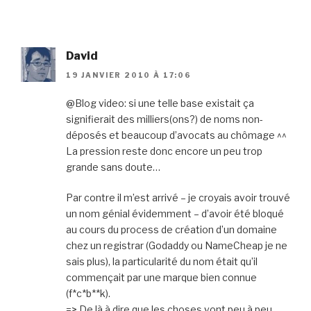
David
19 JANVIER 2010 À 17:06
@Blog video: si une telle base existait ça
signifierait des milliers(ons?) de noms non-
déposés et beaucoup d’avocats au chômage ^^
La pression reste donc encore un peu trop
grande sans doute…
Par contre il m’est arrivé – je croyais avoir trouvé
un nom génial évidemment – d’avoir été bloqué
au cours du process de création d’un domaine
chez un registrar (Godaddy ou NameCheap je ne
sais plus), la particularité du nom était qu’il
commençait par une marque bien connue
(f*c*b**k).
=> De là à dire que les choses vont peu à peu