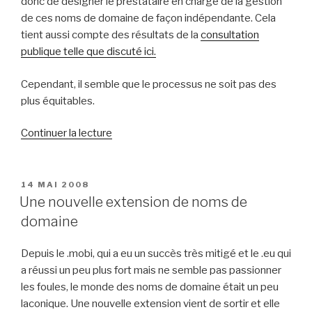
donc de désigner le prestataire en charge de la gestion
de ces noms de domaine de façon indépendante. Cela
tient aussi compte des résultats de la
consultation
publique telle que discuté ici.
Cependant, il semble que le processus ne soit pas des
plus équitables.
de
Continuer la lecture
« Qui
va
gérer
PUBLIÉ
14 MAI 2008
LE
les
Une nouvelle extension de noms de
.fr
domaine
?
L’AFNIC
Depuis le .mobi, qui a eu un succès très mitigé et le .eu qui
ne
a réussi un peu plus fort mais ne semble pas passionner
veut
les foules, le monde des noms de domaine était un peu
pas
laconique. Une nouvelle extension vient de sortir et elle