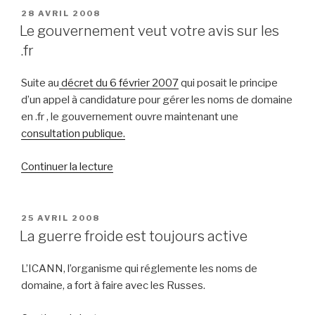
sur
PUBLIÉ
28 AVRIL 2008
LE
Twitter »
Le gouvernement veut votre avis sur les
.fr
Suite au
décret du 6 février 2007
qui posait le principe
d’un appel à candidature pour gérer les noms de domaine
en .fr , le gouvernement ouvre maintenant une
consultation publique.
de
Continuer la lecture
« Le
gouvernement
veut
PUBLIÉ
25 AVRIL 2008
LE
votre
La guerre froide est toujours active
avis
sur
L’ICANN, l’organisme qui réglemente les noms de
les
domaine, a fort à faire avec les Russes.
.fr »