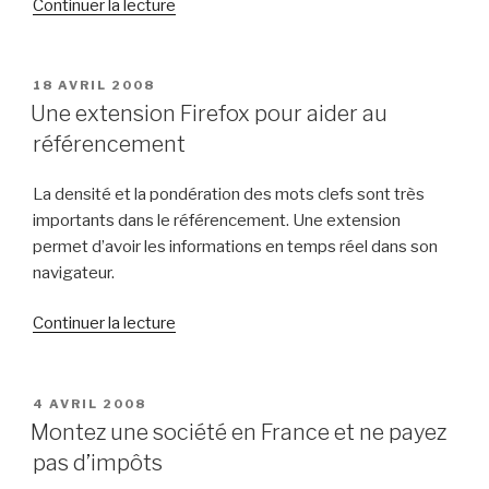
de
Continuer la lecture
« La
guerre
froide
PUBLIÉ
18 AVRIL 2008
LE
est
Une extension Firefox pour aider au
toujours
référencement
active »
La densité et la pondération des mots clefs sont très
importants dans le référencement. Une extension
permet d’avoir les informations en temps réel dans son
navigateur.
de
Continuer la lecture
« Une
extension
Firefox
PUBLIÉ
4 AVRIL 2008
LE
pour
Montez une société en France et ne payez
aider
pas d’impôts
au