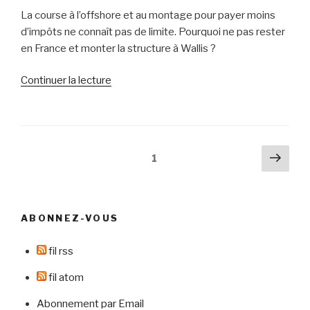
référencement »
La course à l’offshore et au montage pour payer moins
d’impôts ne connaît pas de limite. Pourquoi ne pas rester
en France et monter la structure à Wallis ?
de
Continuer la lecture
« Montez
une
société
en
Pagination
Pag
Page
1
France
suiv
des
et
publications
ne
payez
ABONNEZ-VOUS
pas
d’impôts »
fil rss
fil atom
Abonnement par Email