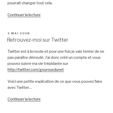
renoncer »
pourrait changer tout cela.
de
Continuer la lecture
« Une
nouvelle
extension
PUBLIÉ
2 MAI 2008
LE
de
Retrouvez-moi sur Twitter
noms
de
Twitter est à la mode et pour une fois je vais tenter de ne
domaine »
pas paraître démodé. J’ai donc créé un compte et vous
pouvez suivre ma vie trépidante sur
http://twitter.com/gourousdunet
Voici une petite explication de ce que vous pouvez faire
avec Twitter…
de
Continuer la lecture
« Retrouvez-
moi