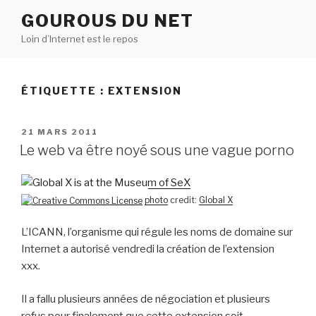
Aller
GOUROUS DU NET
au
Loin d’Internet est le repos
contenu
principal
ÉTIQUETTE :
EXTENSION
PUBLIÉ
21 MARS 2011
LE
Le web va être noyé sous une vague porno
photo
credit:
Global X
L’ICANN, l’organisme qui régule les noms de domaine sur
Internet a autorisé vendredi la création de l’extension
xxx.
Il a fallu plusieurs années de négociation et plusieurs
refus pour finalement que cette extension soit