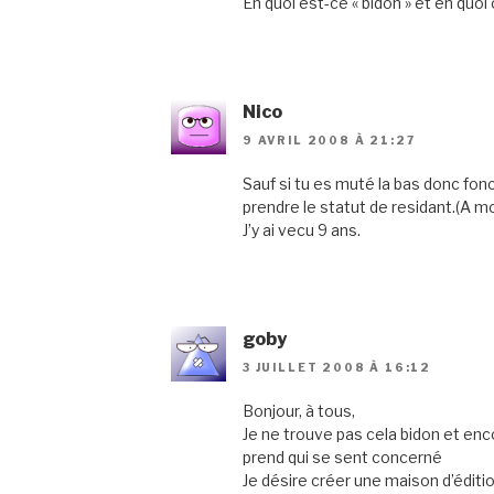
En quoi est-ce « bidon » et en quoi 
Nico
9 AVRIL 2008 À 21:27
Sauf si tu es muté la bas donc fonct
prendre le statut de residant.(A moi
J’y ai vecu 9 ans.
goby
3 JUILLET 2008 À 16:12
Bonjour, à tous,
Je ne trouve pas cela bidon et enc
prend qui se sent concerné
Je désire créer une maison d’éditio