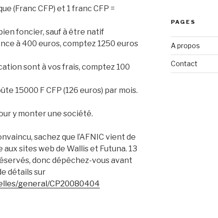
que (Franc CFP) et 1 franc CFP =
PAGES
bien foncier, sauf à être natif
ence à 400 euros, comptez 1250 euros
A propos
Contact
cation sont à vos frais, comptez 100
oûte 15000 F CFP (126 euros) par mois.
pour y monter une société.
onvaincu, sachez que l’AFNIC vient de
e aux sites web de Wallis et Futuna. 13
 réservés, donc dépêchez-vous avant
de détails sur
uvelles/general/CP20080404