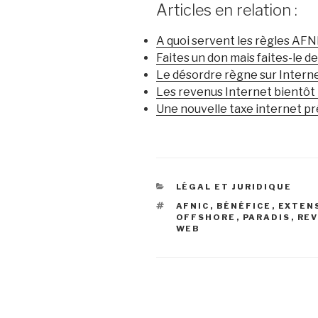
Articles en relation :
A quoi servent les règles AFN
Faites un don mais faites-le d
Le désordre règne sur Intern
Les revenus Internet bientôt
Une nouvelle taxe internet pré
CATÉGORIES
LÉGAL ET JURIDIQUE
ÉTIQUETTES
AFNIC
,
BÉNÉFICE
,
EXTEN
OFFSHORE
,
PARADIS
,
RE
WEB