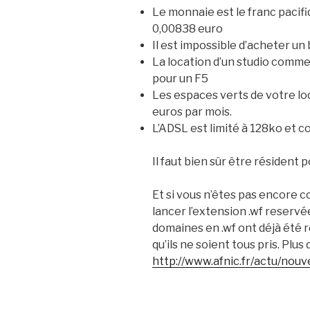
Le monnaie est le franc pacifi
0,00838 euro
Il est impossible d’acheter un 
La location d’un studio comm
pour un F5
Les espaces verts de votre lo
euros par mois.
L’ADSL est limité à 128ko et c
Il faut bien sûr être résident 
Et si vous n’êtes pas encore c
lancer l’extension .wf reservé
domaines en .wf ont déjà été
qu’ils ne soient tous pris. Plus 
http://www.afnic.fr/actu/no