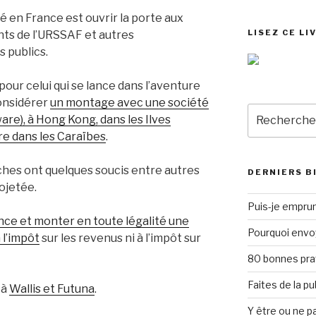
é en France est ouvrir la porte aux
LISEZ CE LI
nts de l’URSSAF et autres
 publics.
our celui qui se lance dans l’aventure
considérer
un montage avec une société
Recherche
are), à Hong Kong, dans les Ilves
pour
re dans les Caraïbes
.
:
hes ont quelques soucis entre autres
DERNIERS B
ojetée.
Puis-je emprun
nce et monter en toute légalité une
Pourquoi envo
 l’impôt
sur les revenus ni à l’impôt sur
80 bonnes pra
Faites de la p
 à
Wallis et Futuna
.
Y être ou ne pa