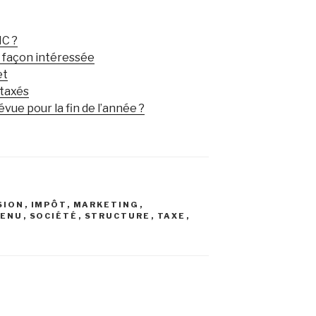
IC ?
e façon intéressée
et
 taxés
vue pour la fin de l’année ?
SION
,
IMPÔT
,
MARKETING
,
VENU
,
SOCIÉTÉ
,
STRUCTURE
,
TAXE
,