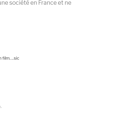
ne société en France et ne
n film….sic
.