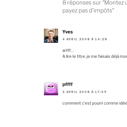
8 réponses sur “Montez u
payez pas d’impôts”
Yves
4 AVRIL 2008 À 14:28
arfff…
A lire le titre, je me faisais déjà mo
pffff
4 AVRIL 2008 À 17:09
comment c’est pourri comme idée