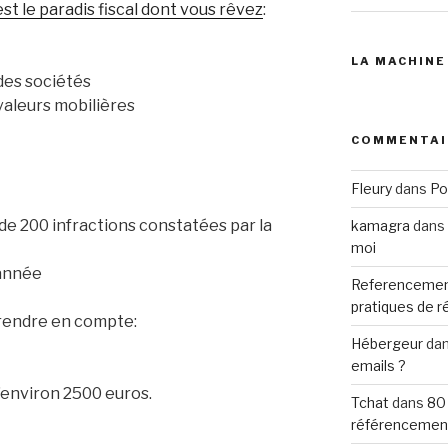
est le paradis fiscal dont vous rêvez
:
LA MACHINE
des sociétés
valeurs mobilières
COMMENTAI
Fleury
dans
Po
de 200 infractions constatées par la
kamagra
dans
moi
’année
Referencemen
pratiques de 
 prendre en compte:
Hébergeur
da
emails ?
 d’environ 2500 euros.
Tchat
dans
80
référencemen