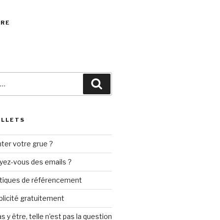
VRE
Recherche
ILLETS
ter votre grue ?
yez-vous des emails ?
tiques de référencement
ublicité gratuitement
s y être, telle n’est pas la question