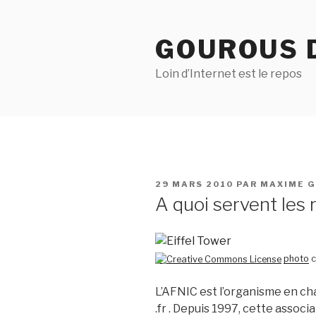
Aller
au
GOUROUS 
contenu
principal
Loin d’Internet est le repos
PUBLIÉ
29 MARS 2010
PAR
MAXIME 
LE
A quoi servent les
photo
c
L’AFNIC est l’organisme en c
.fr . Depuis 1997, cette associ