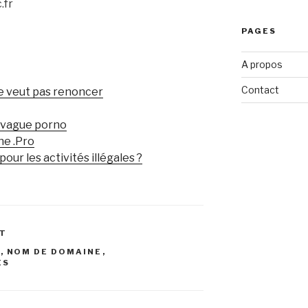
.fr
PAGES
A propos
Contact
 ne veut pas renoncer
 vague porno
ne .Pro
pour les activités illégales ?
ET
T
,
NOM DE DOMAINE
,
ES