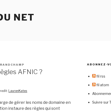
DU NET
ABONNEZ-V
GRANDCHAMP
 règles AFNIC ?
fil rss
fil atom
redit:
LaurenKates
Abonnement
Suivre sur 
harge de gérer les noms de domaine en
ation instaure des règles qui sont