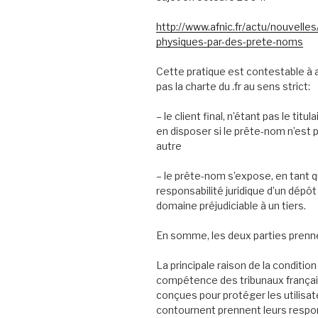
http://www.afnic.fr/actu/nouvell
physiques-par-des-prete-noms
Cette pratique est contestable à 
pas la charte du .fr au sens strict:
– le client final, n’étant pas le ti
en disposer si le prête-nom n’est 
autre
– le prête-nom s’expose, en tant q
responsabilité juridique d’un dépôt 
domaine préjudiciable à un tiers.
En somme, les deux parties prenne
La principale raison de la condition 
compétence des tribunaux français 
conçues pour protéger les utilisate
contournent prennent leurs respon