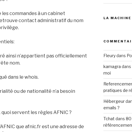
te les commandes à un cabinet
LA MACHINE
 retrouve contact administratif du nom
rivilège.
ntiels:
COMMENTAI
é ainsi n’appartient pas officiellement
Fleury
dans
Po
prête nom.
kamagra
dans
moi
qué dans le whois.
Referencemen
pratiques de 
ialité ou de nationalité n’a besoin
Hébergeur
da
emails ?
 quoi servent les règles AFNIC ?
Tchat
dans
80
référencemen
 l’AFNIC que afnic.fr est une adresse de