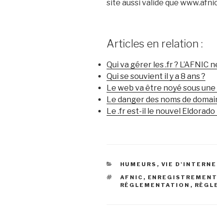
site aussi valide que www.afnic
Articles en relation :
Qui va gérer les .fr ? L’AFNIC
Qui se souvient il y a 8 ans ?
Le web va être noyé sous une
Le danger des noms de domai
Le .fr est-il le nouvel Eldorado 
CATÉGORIES
HUMEURS
,
VIE D'INTERN
ÉTIQUETTES
AFNIC
,
ENREGISTREMEN
RÉGLEMENTATION
,
RÈGL