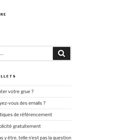
VRE
Recherche
ILLETS
ter votre grue ?
yez-vous des emails ?
tiques de référencement
ublicité gratuitement
s y être, telle n’est pas la question