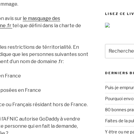
nommage.
LISEZ CE LI
on avis sur
le masquage des
ne .fr
tel que défini dans la charte de
Recherche
les restrictions de térritorialité. En
pour
 indique que les personnes suivantes sont
:
ment d’un nom de domaine .fr:
DERNIERS B
en France
Puis-je emprun
éposées en France
Pourquoi envo
e ou Français résidant hors de France.
80 bonnes pra
l’AFNIC autorise GoDaddy à vendre
Faites de la p
te personne qui en fait la demande,
Y être ou ne pa
ée ?