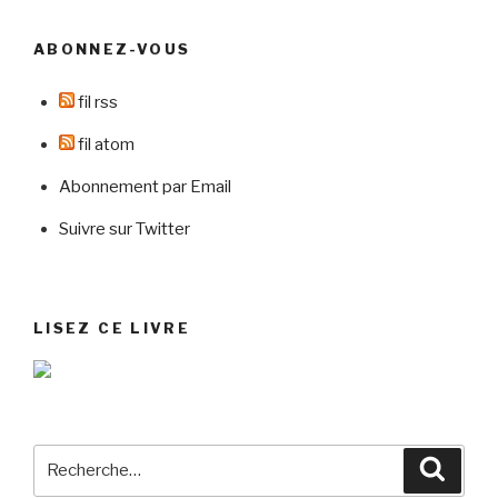
ABONNEZ-VOUS
fil rss
fil atom
Abonnement par Email
Suivre sur Twitter
LISEZ CE LIVRE
Recherche
Reche
pour