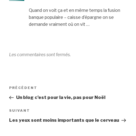
Quand on voit ça et en même temps la fusion
banque populaire – caisse d’épargne on se
demande vraiment où on vit …
Les commentaires sont fermés.
Navigation
Article
PRÉCÉDENT
de
précédent
Un blog c’est pour la vie, pas pour Noël
l’article
Article
SUIVANT
suivant
Les yeux sont moins importants que le cerveau