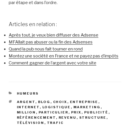
par étape et dans l’ordre.
Articles en relation :
Après tout, je veux bien diffuser des Adsense
MFAllait pas abuser ou la fin des Adsenses
Quand la pub nous fait tourner en rond
Montez une société en France et ne payez pas d’impôts
Comment gagner de l’argent avec votre site
CATÉGORIES
HUMEURS
ÉTIQUETTES
ARGENT
,
BLOG
,
CHOIX
,
ENTREPRISE
,
INTERNET
,
LOGISTIQUE
,
MARKETING
,
MILLION
,
PARTICULIER
,
PRIX
,
PUBLICITÉ
,
RÉFÉRENCEMENT
,
REVENU
,
STRUCTURE
,
TÉLÉVISION
,
TRAFIC