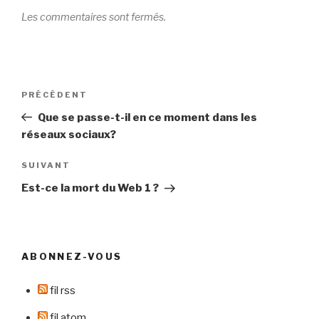
Les commentaires sont fermés.
Navigation
Article
PRÉCÉDENT
de
précédent
Que se passe-t-il en ce moment dans les
l’article
réseaux sociaux?
Article
SUIVANT
suivant
Est-ce la mort du Web 1 ?
ABONNEZ-VOUS
fil rss
fil atom