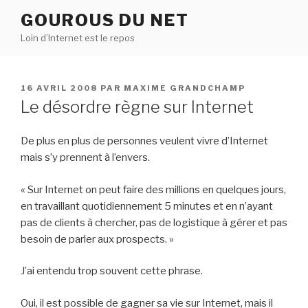
Aller
GOUROUS DU NET
au
Loin d’Internet est le repos
contenu
principal
PUBLIÉ
16 AVRIL 2008
PAR
MAXIME GRANDCHAMP
LE
Le désordre règne sur Internet
De plus en plus de personnes veulent vivre d’Internet
mais s’y prennent à l’envers.
« Sur Internet on peut faire des millions en quelques jours,
en travaillant quotidiennement 5 minutes et en n’ayant
pas de clients à chercher, pas de logistique à gérer et pas
besoin de parler aux prospects. »
J’ai entendu trop souvent cette phrase.
Oui, il est possible de gagner sa vie sur Internet, mais il