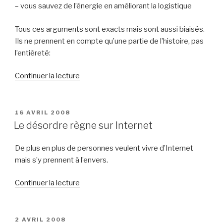
– vous sauvez de l’énergie en améliorant la logistique
Tous ces arguments sont exacts mais sont aussi biaisés.
Ils ne prennent en compte qu’une partie de l’histoire, pas
l’entièreté:
de
Continuer la lecture
« Vendre
sur
Internet
PUBLIÉ
16 AVRIL 2008
LE
n’est
Le désordre règne sur Internet
pas
écologique »
De plus en plus de personnes veulent vivre d’Internet
mais s’y prennent à l’envers.
de
Continuer la lecture
« Le
désordre
règne
PUBLIÉ
2 AVRIL 2008