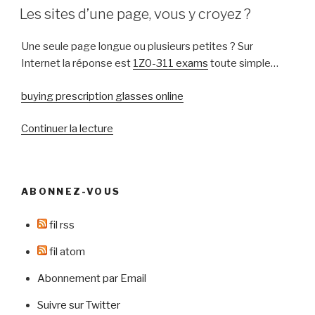
LE
sur
Les sites d’une page, vous y croyez ?
Internet »
Une seule page longue ou plusieurs petites ? Sur
Internet la réponse est
1Z0-311 exams
toute simple…
buying prescription glasses online
de
Continuer la lecture
« Les
sites
d’une
ABONNEZ-VOUS
page,
vous
fil rss
y
croyez
fil atom
? »
Abonnement par Email
Suivre sur Twitter