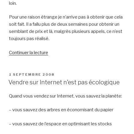
loin.
Pour une raison étrange je n’arrive pas à obtenir que cela
soit fait. Il a fallu plus de deux semaines pour obtenir un
semblant de prix et là, malgrès plusieurs appels, ce n’est
toujours pas réalisé.
de
Continuer la lecture
« Oubliez
vos
clients,
PUBLIÉ
1 SEPTEMBRE 2008
LE
ils
Vendre sur Internet n’est pas écologique
s’en
souviendront »
Quand vous vendez sur Internet, vous sauvez la planète:
– vous sauvez des arbres en économisant du papier
– vous sauvez de l’espace en optimisant les stocks