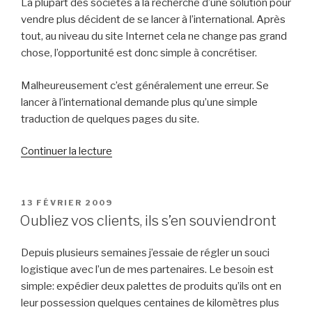
La plupart des sociétés à la recherche d’une solution pour
vendre plus décident de se lancer à l’international. Après
tout, au niveau du site Internet cela ne change pas grand
chose, l’opportunité est donc simple à concrétiser.
Malheureusement c’est généralement une erreur. Se
lancer à l’international demande plus qu’une simple
traduction de quelques pages du site.
de
Continuer la lecture
« L’international
est
plus
PUBLIÉ
13 FÉVRIER 2009
LE
loin
Oubliez vos clients, ils s’en souviendront
qu’il
n’y
Depuis plusieurs semaines j’essaie de régler un souci
paraît »
logistique avec l’un de mes partenaires. Le besoin est
simple: expédier deux palettes de produits qu’ils ont en
leur possession quelques centaines de kilomètres plus