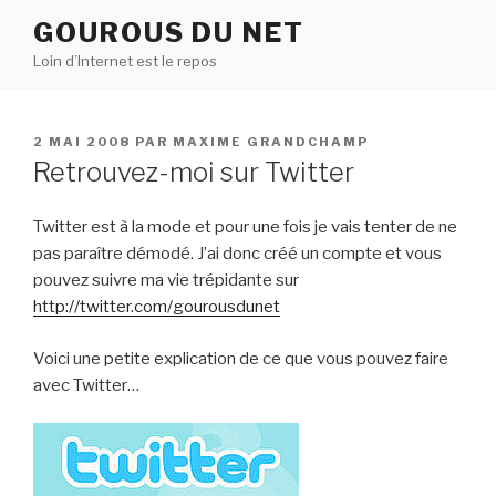
Aller
GOUROUS DU NET
au
Loin d’Internet est le repos
contenu
principal
PUBLIÉ
2 MAI 2008
PAR
MAXIME GRANDCHAMP
LE
Retrouvez-moi sur Twitter
Twitter est à la mode et pour une fois je vais tenter de ne
pas paraître démodé. J’ai donc créé un compte et vous
pouvez suivre ma vie trépidante sur
http://twitter.com/gourousdunet
Voici une petite explication de ce que vous pouvez faire
avec Twitter…