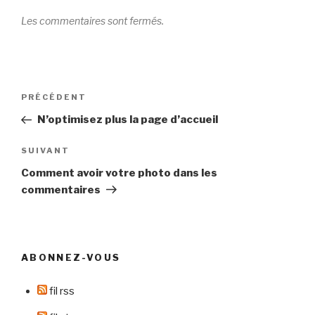
Les commentaires sont fermés.
Navigation
Article
PRÉCÉDENT
de
précédent
N’optimisez plus la page d’accueil
l’article
Article
SUIVANT
suivant
Comment avoir votre photo dans les
commentaires
ABONNEZ-VOUS
fil rss