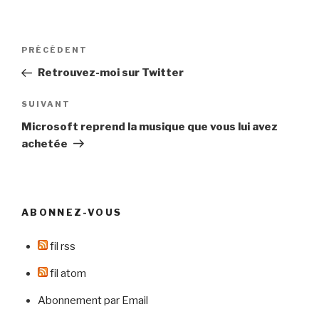
Navigation
Article
PRÉCÉDENT
de
précédent
Retrouvez-moi sur Twitter
l’article
Article
SUIVANT
suivant
Microsoft reprend la musique que vous lui avez
achetée
ABONNEZ-VOUS
fil rss
fil atom
Abonnement par Email