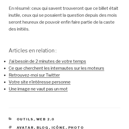
En résumé: ceux qui savent trouveront que ce billet était
inutile, ceux qui se posaient la question depuis des mois
seront heureux de pouvoir enfin faire partie de la caste
des initiés.
Articles en relation :
J’ai besoin de 2 minutes de votre temps
Ce que cherchent les internautes sur les moteurs
Retrouvez-moi sur Twitter
Votre site n’intéresse personne
Une image ne vaut pas un mot
CATÉGORIES
OUTILS
,
WEB 2.0
ÉTIQUETTES
AVATAR
,
BLOG
,
ICÔNE
,
PHOTO