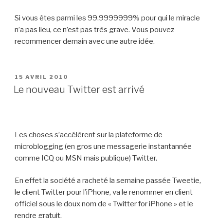
Si vous êtes parmi les 99.9999999% pour qui le miracle
n’a pas lieu, ce n’est pas très grave. Vous pouvez
recommencer demain avec une autre idée.
PUBLIÉ
15 AVRIL 2010
LE
Le nouveau Twitter est arrivé
Les choses s’accélèrent sur la plateforme de
microblogging (en gros une messagerie instantannée
comme ICQ ou MSN mais publique) Twitter.
En effet la société a racheté la semaine passée Tweetie,
le client Twitter pour l’iPhone, va le renommer en client
officiel sous le doux nom de « Twitter for iPhone » et le
rendre gratuit.