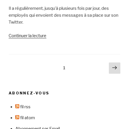
Il a régulièrement, jusqu’à plusieurs fois par jour, des
employés qui envoient des messages à sa place sur son
Twitter.
de
Continuer la lecture
« Etes-
vous
réellement
qui
Pagination
Pag
Page
1
vous
suiv
des
dites
publications
être
? »
ABONNEZ-VOUS
fil rss
fil atom
Abonnement par Email