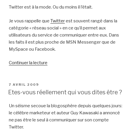
Twitter est à la mode. Ou du moins il l’était.
Je vous rappelle que
Twitter
est souvent rangé dans la
catégorie « réseau social » en ce qu’il permet aux
utilisateurs du service de communiquer entre eux. Dans
les faits il est plus proche de MSN Messenger que de
MySpace ou Facebook.
de
Continuer la lecture
« Twitter
est
en
PUBLIÉ
7 AVRIL 2009
LE
perte
Etes-vous réellement qui vous dites être ?
de
vitesse »
Un séisme secoue la blogosphère depuis quelques jours:
le célèbre marketeur et auteur Guy Kawasaki a annoncé
ne pas être le seul à communiquer sur son compte
Twitter.