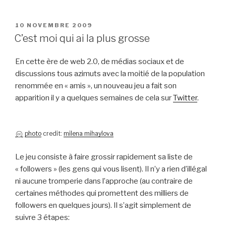
PUBLIÉ
10 NOVEMBRE 2009
LE
C’est moi qui ai la plus grosse
En cette ère de web 2.0, de médias sociaux et de
discussions tous azimuts avec la moitié de la population
renommée en « amis », un nouveau jeu a fait son
apparition il y a quelques semaines de cela sur
Twitter
.
photo
credit:
milena mihaylova
Le jeu consiste à faire grossir rapidement sa liste de
« followers » (les gens qui vous lisent). Il n’y a rien d’illégal
ni aucune tromperie dans l’approche (au contraire de
certaines méthodes qui promettent des milliers de
followers en quelques jours). Il s’agit simplement de
suivre 3 étapes: