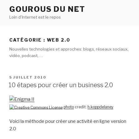
Aller
GOUROUS DU NET
au
Loin d’Internet est le repos
contenu
principal
CATÉGORIE :
WEB 2.0
Nouvelles technologies et approches: blogs, réseaux sociaux,
vidéo, podcast, …
PUBLIÉ
5 JUILLET 2010
LE
10 étapes pour créer un business 2.0
photo
credit:
h.koppdelaney
Voici la méthode pour créer une activité en ligne version
2.0