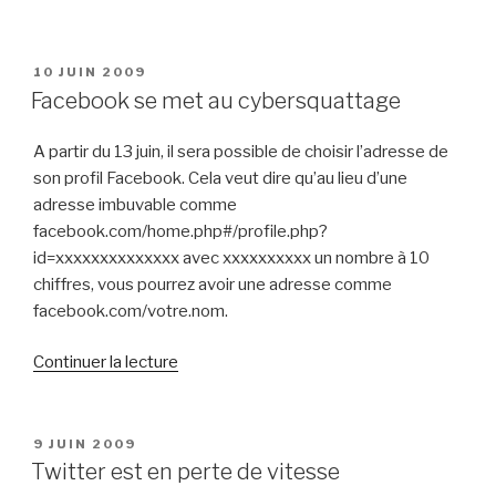
PUBLIÉ
10 JUIN 2009
LE
Facebook se met au cybersquattage
A partir du 13 juin, il sera possible de choisir l’adresse de
son profil Facebook. Cela veut dire qu’au lieu d’une
adresse imbuvable comme
facebook.com/home.php#/profile.php?
id=xxxxxxxxxxxxxx avec xxxxxxxxxx un nombre à 10
chiffres, vous pourrez avoir une adresse comme
facebook.com/votre.nom.
de
Continuer la lecture
« Facebook
se
met
PUBLIÉ
9 JUIN 2009
LE
au
Twitter est en perte de vitesse
cybersquattage »