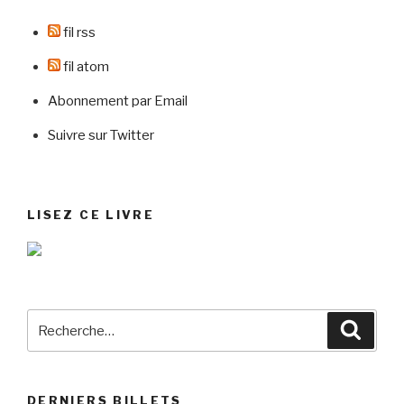
fil rss
fil atom
Abonnement par Email
Suivre sur Twitter
LISEZ CE LIVRE
Recherche
Reche
pour
:
DERNIERS BILLETS