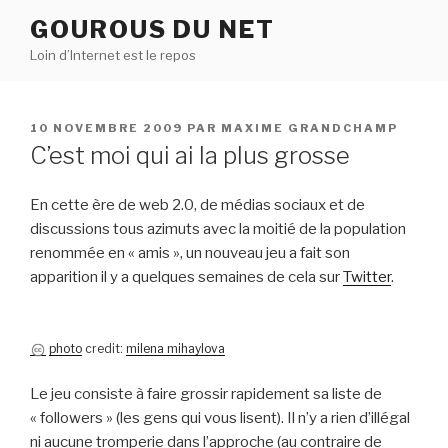
Aller
GOUROUS DU NET
au
Loin d’Internet est le repos
contenu
principal
PUBLIÉ
10 NOVEMBRE 2009
PAR
MAXIME GRANDCHAMP
LE
C’est moi qui ai la plus grosse
En cette ère de web 2.0, de médias sociaux et de
discussions tous azimuts avec la moitié de la population
renommée en « amis », un nouveau jeu a fait son
apparition il y a quelques semaines de cela sur
Twitter
.
photo
credit:
milena mihaylova
Le jeu consiste à faire grossir rapidement sa liste de
« followers » (les gens qui vous lisent). Il n’y a rien d’illégal
ni aucune tromperie dans l’approche (au contraire de