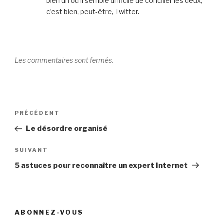
bien un où il semble difficile de concilier les deux,
c’est bien, peut-être, Twitter.
Les commentaires sont fermés.
Navigation
Article
PRÉCÉDENT
de
précédent
Le désordre organisé
l’article
Article
SUIVANT
suivant
5 astuces pour reconnaître un expert Internet
ABONNEZ-VOUS