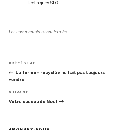
techniques SEO…
Les commentaires sont fermés.
Navigation
Article
PRÉCÉDENT
de
précédent
Le terme « recyclé » ne fait pas toujours
l’article
vendre
Article
SUIVANT
suivant
Votre cadeau de Noël
ABONNEZ-VOUS