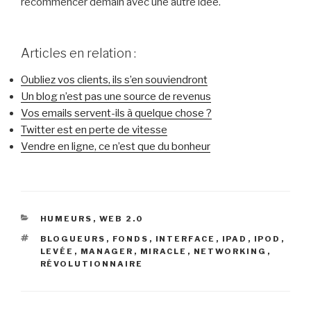
recommencer demain avec une autre idée.
Articles en relation :
Oubliez vos clients, ils s’en souviendront
Un blog n’est pas une source de revenus
Vos emails servent-ils à quelque chose ?
Twitter est en perte de vitesse
Vendre en ligne, ce n’est que du bonheur
CATÉGORIES
HUMEURS
,
WEB 2.0
ÉTIQUETTES
BLOGUEURS
,
FONDS
,
INTERFACE
,
IPAD
,
IPOD
,
LEVÉE
,
MANAGER
,
MIRACLE
,
NETWORKING
,
RÉVOLUTIONNAIRE