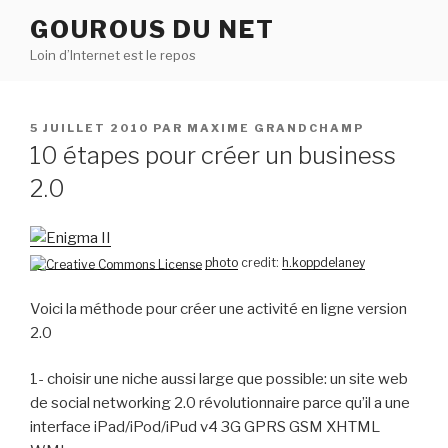
Aller
GOUROUS DU NET
au
Loin d’Internet est le repos
contenu
principal
PUBLIÉ
5 JUILLET 2010
PAR
MAXIME GRANDCHAMP
LE
10 étapes pour créer un business
2.0
photo
credit:
h.koppdelaney
Voici la méthode pour créer une activité en ligne version
2.0
1- choisir une niche aussi large que possible: un site web
de social networking 2.0 révolutionnaire parce qu’il a une
interface iPad/iPod/iPud v4 3G GPRS GSM XHTML