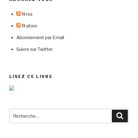
fil rss
fil atom
Abonnement par Email
Suivre sur Twitter
LISEZ CE LIVRE
Recherche
Reche
pour
: