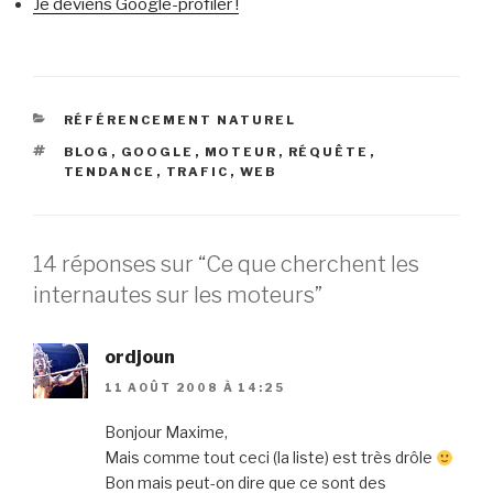
Je deviens Google-profiler !
CATÉGORIES
RÉFÉRENCEMENT NATUREL
ÉTIQUETTES
BLOG
,
GOOGLE
,
MOTEUR
,
RÉQUÊTE
,
TENDANCE
,
TRAFIC
,
WEB
14 réponses sur “Ce que cherchent les
internautes sur les moteurs”
ordjoun
11 AOÛT 2008 À 14:25
Bonjour Maxime,
Mais comme tout ceci (la liste) est très drôle
Bon mais peut-on dire que ce sont des