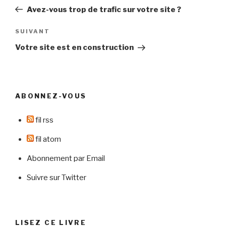
de
précédent
Avez-vous trop de trafic sur votre site ?
l’article
Article
SUIVANT
suivant
Votre site est en construction
ABONNEZ-VOUS
fil rss
fil atom
Abonnement par Email
Suivre sur Twitter
LISEZ CE LIVRE